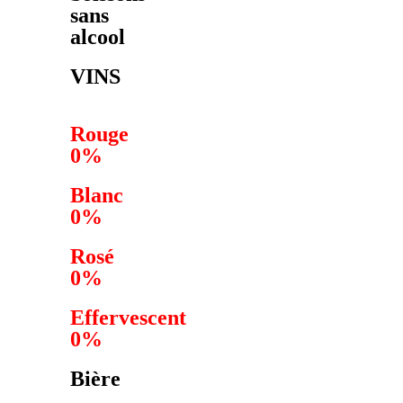
sans
alcool
VINS
Rouge
0%
Blanc
0%
Rosé
0%
Effervescent
0%
Bière