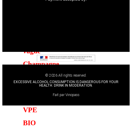
Blanc
de
noirs
Millésimés
Nouvelle
vague
Champagne
de
© 2026 All rights reserved.
vigneron
EXCESSIVE ALCOHOL CONSUMPTION IS DANGEROUS FOR YOUR
HEALTH. DRINK IN MODERATION.
Spécificité
Fait par Vinopass
VPE
BIO