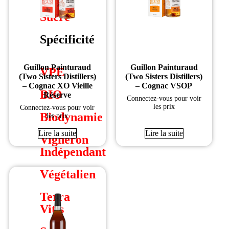
Sucré
Spécificité
Guillon Painturaud
Guillon Painturaud
VPE
(Two Sisters Distillers)
(Two Sisters Distillers)
– Cognac XO Vieille
– Cognac VSOP
BIO
Réserve
Connectez-vous pour voir
les prix
Connectez-vous pour voir
Biodynamie
les prix
Lire la suite
Lire la suite
Vigneron
Indépendant
Végétalien
Terra
Vitis