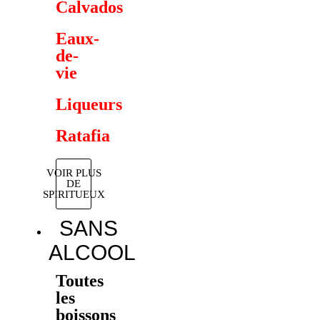
Calvados
Eaux-
de-
vie
Liqueurs
Ratafia
VOIR PLUS
DE
SPIRITUEUX
SANS
ALCOOL
Toutes
les
boissons