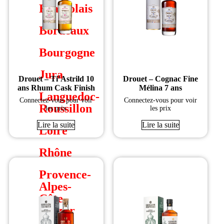
Beaujolais
Bordeaux
Bourgogne
Jura
Drouet – Ti’Astrild 10
Drouet – Cognac Fine
ans Rhum Cask Finish
Mélina 7 ans
Languedoc-
Connectez-vous pour voir
Connectez-vous pour voir
Roussillon
les prix
les prix
Lire la suite
Lire la suite
Loire
Rhône
Provence-
Alpes-
Côte
d'Azur