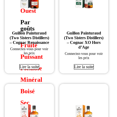
Sud-
Ouest
Par
goûts
Guillon Painturaud
Guillon Painturaud
(Two Sisters Distillers)
(Two Sisters Distillers)
– Cognac Renaissance
– Cognac XO Hors
Fruité
d’Age
Connectez-vous pour voir
les prix
Connectez-vous pour voir
Puissant
les prix
Lire la suite
Lire la suite
Flexible
Minéral
Boisé
Sec
Floral