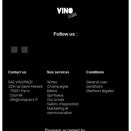
sec
Grand
cru
Follow us :
Premier
cru
Coteaux
Champenois
Contact us
Nos services
Conditions
Ratafia
SAS VINOPASS
Wines
General user
229 rue Saint-Honoré
Champagne
conditions
Sélection
75001 Paris
Bières
Mentions légales
Courriel :
Spiritueux
info@vinopass.fr
Our prices
Salons d'exposition
Blanc
Marketing et
communication
de
blancs
Payment accepted by: