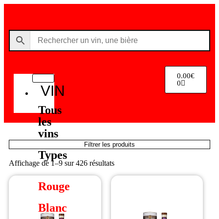
0.00
€
0
VIN
Tous
les
vins
Filtrer les produits
Types
Affichage de 1–9 sur 426 résultats
Rouge
Blanc