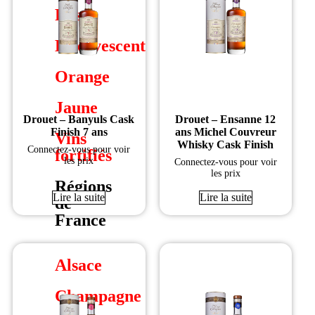
Rosé
Effervescent
Orange
Jaune
Drouet – Banyuls Cask
Drouet – Ensanne 12
Finish 7 ans
ans Michel Couvreur
Vins
Whisky Cask Finish
Connectez-vous pour voir
fortifiés
les prix
Connectez-vous pour voir
les prix
Régions
Lire la suite
Lire la suite
de
France
Alsace
Champagne