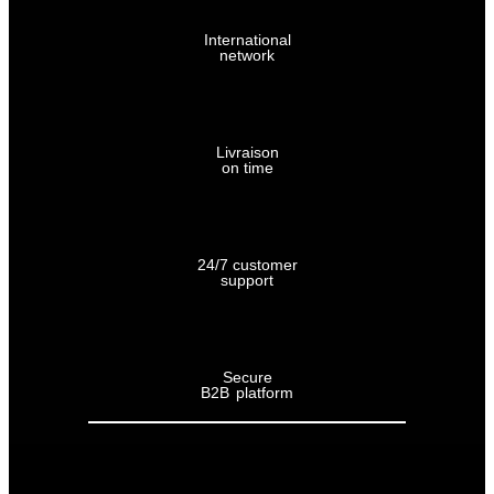
VINS
International
network
CHAMPAGNE
Tous
les
Livraison
champagnes
on time
Types
24/7 customer
Brut
support
nature
Extra
Secure
brut
B2B platform
Brut
Demi-