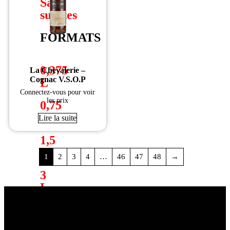
Sans
sulfites
FORMATS
0,375
La Chevalerie –
Cognac V.S.O.P
L
Connectez-vous pour voir
les prix
0,75
L
Lire la suite
1,5
L
1
2
3
4
…
46
47
48
→
3
L
VOIR
PLUS
DE