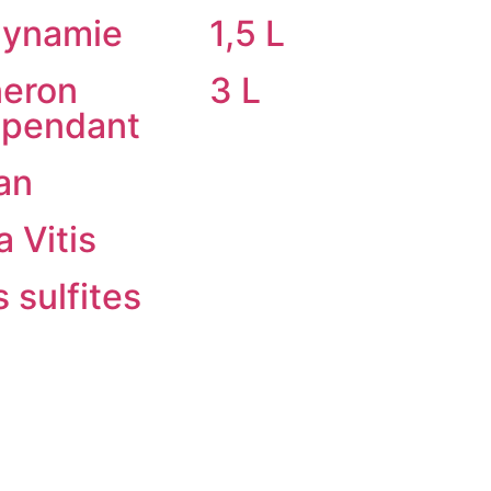
dynamie
1,5 L
neron
3 L
épendant
an
a Vitis
 sulfites