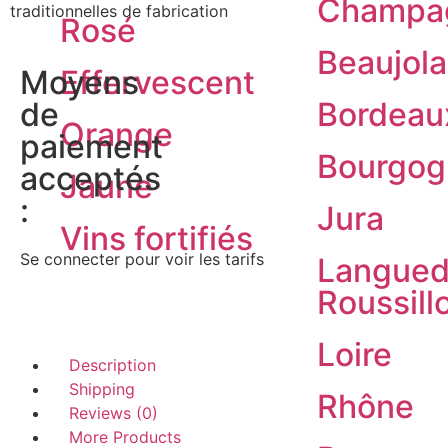
Champa
traditionnelles de fabrication
Rosé
Beaujola
Effervescent
Moyens
Bordeau
de
Orange
paiement
Bourgog
acceptés
Jaune
:
Jura
Vins fortifiés
Se connecter pour voir les tarifs
Langued
Roussill
Loire
Description
Shipping
Rhône
Reviews (0)
More Products