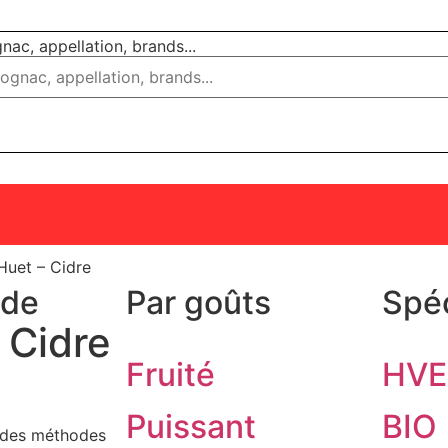
ac, appellation, brands...
Huet – Cidre
 de
Par goûts
Spéc
 Cidre
Fruité
HVE
Puissant
BIO
t des méthodes