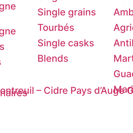
gne
Single grains
Amb
Tourbés
Agri
gne
Single casks
Anti
s
Blends
Mar
s
Gua
Mari
ntreuil – Cidre Pays d’Auge G
inaires