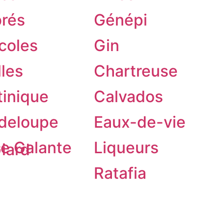
rés
Génépi
coles
Gin
lles
Chartreuse
tinique
Calvados
deloupe
Eaux-de-vie
e Galante
Liqueurs
iard
Ratafia