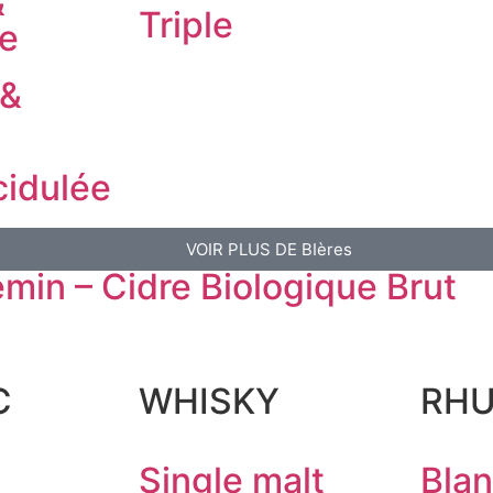
&
Triple
e
 &
cidulée
VOIR PLUS DE BIères
min – Cidre Biologique Brut
C
WHISKY
RH
Single malt
Bla