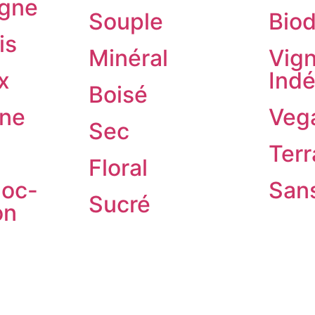
gne
Souple
Bio
is
Minéral
Vig
x
Ind
Boisé
ne
Veg
Sec
Terr
Floral
oc-
Sans
Sucré
on