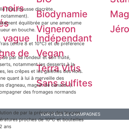
 noirs
le fine, mousse discrète.
Biodynamie
Ma
r notamment).
és
aitement équilibrée par une amertume
Vigneron
Jér
gueur en bouche.
e vague
Indépendant
ais (entre 8 et 10°C) et de préférence
».
gne de
Vegan
 de par sa rondeur et son fruité,
n
serts, notamment les desserts à la
Terra Vitis
, les crêpes et les galettes des Rois.
ne quant à lui à merveille des
Sans sulfites
tes d’agneau, magret de canard…).
accompagner des fromages normands
lution de par la présence des levures.
VOIR PLUS DE CHAMPAGNES
ratures proches de 10°C et bouteilles
 2 ans