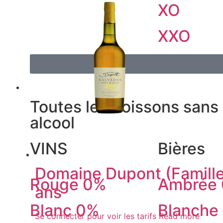
XO
XXO
ALCOHOL-FREE
Toutes les boissons sans
alcool
VINS
Bières
Domaine Dupont (Famille
Rouge 0%
Ambrée
ans
Blanc 0%
Blanche
Se connecter pour voir les tarifs
Read more