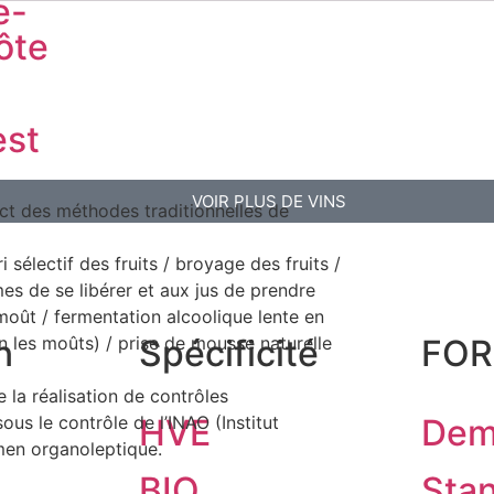
e-
ôte
st
VOIR PLUS DE VINS
ect des méthodes traditionnelles de
électif des fruits / broyage des fruits /
mes de se libérer et aux jus de prendre
 moût / fermentation alcoolique lente en
n les moûts) / prise de mousse naturelle
n
Spécificité
FO
e la réalisation de contrôles
us le contrôle de l’INAO (Institut
HVE
Dem
men organoleptique.
BIO
Sta