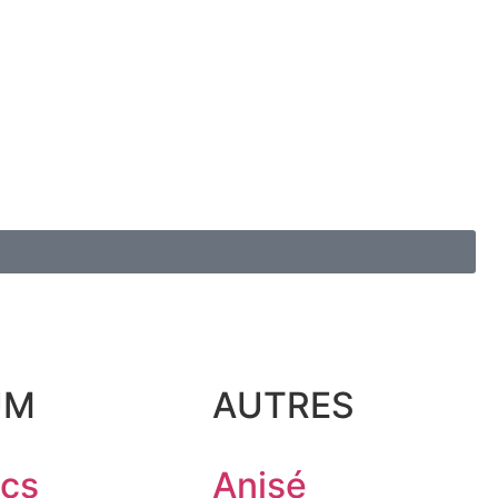
UM
AUTRES
ncs
Anisé