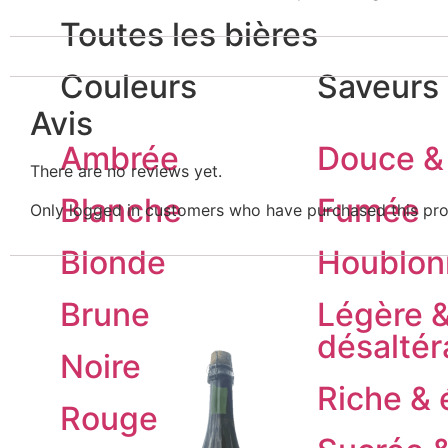
Toutes les bières
Couleurs
Saveurs
Avis
Ambrée
Douce & 
There are no reviews yet.
Blanche
Fumée
Only logged in customers who have purchased this pro
Blonde
Houblon
Brune
Légère 
désaltér
Noire
Riche & 
Rouge