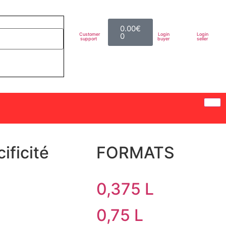
0.00
€
Customer
0
Login
Login
support
buyer
seller
ificité
FORMATS
0,375 L
0,75 L