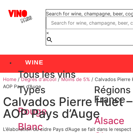
Search for wine, champagne, beer, cogn
×
WINE
Tous les vins
Home
/
Degrés d'alcool
/
Moins de 5%
/ Calvados Pierre 
AOP Pays d’Auge
Types
Régions
France
Calvados Pierre Huet –
Rouge
AOP Pays d’Auge
Alsace
Blanc
L’élaboration du cidre Pays d’Auge se fait dans le respec