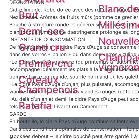
DEGUSTATION
Blanc de
Cidre limpide. Robe dorée avec des reflets orangés. Bul
Brut
Nez intense. Arômes de fruits mûrs (pomme de grenie
Millésim
Bouche à structure ronde et généreuse. Sucrosité parf
Demi-sec
bien fondue. Une pointe d’astringence prolonge sa lon
Nouvell
INSTANTS DE CONSOMMATION
Grand cru
De façon générale, le cidre Pays d’Auge se consomme fr
dans des verres « ballon » ou dans des verres « tulipe 
Champa
Premier cru
-Le cidre Pays d’Auge jeune (du printemps à l’automne),
vignero
accompagne idéalement les plats à la crème et les des
pomme (tarte normande, soufflé normand…), les galettes
Coteaux
-Le cidre Pays d’Auge d’un an, plus puissant, accompag
Champenois
viandes blanches et certaines viandes rouges (côtelet
-Au delà d’un an et demi, le cidre Pays d’Auge peut 
Ratafia
tels Pont l’Evêque, Livarot ou Camembert.
GARDE
En bouteille, le cidre Pays d’Auge continue sa lente évo
Dans des conditions optimales de conservation – tempé
stockées debout – le cidre bouché peut être gardé 1 à
BEER