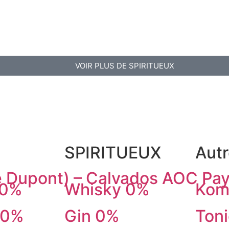
VOIR PLUS DE SPIRITUEUX
SPIRITUEUX
Aut
 Dupont) – Calvados AOC Pay
 0%
Whisky 0%
Kom
 0%
Gin 0%
Ton