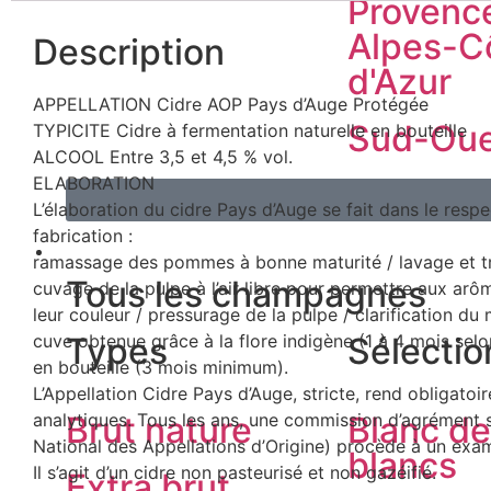
Provenc
Alpes-C
Description
d'Azur
APPELLATION Cidre AOP Pays d’Auge Protégée
Sud-Oue
TYPICITE Cidre à fermentation naturelle en bouteille
ALCOOL Entre 3,5 et 4,5 % vol.
ELABORATION
L’élaboration du cidre Pays d’Auge se fait dans le resp
fabrication :
CHAMPAGNE
ramassage des pommes à bonne maturité / lavage et tri s
Tous les champagnes
cuvage de la pulpe à l’air libre pour permettre aux arô
leur couleur / pressurage de la pulpe / clarification du
cuve obtenue grâce à la flore indigène (1 à 4 mois selo
Types
Sélectio
en bouteille (3 mois minimum).
L’Appellation Cidre Pays d’Auge, stricte, rend obligatoir
analytiques. Tous les ans, une commission d’agrément so
Brut nature
Blanc de
National des Appellations d’Origine) procède à un exa
blancs
Il s’agit d’un cidre non pasteurisé et non gazéifié.
Extra brut