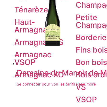
Champa
Ténarèze
Petite
Haut-
Champa
Armagnac
Borderie
Armagnac VS
Fins boi
Armagnac
VSOP
Bon bois
Domaine du Manoir de Mo
Armagnac XO
Bois ord
Se connecter pour voir les tarifs
Read more
VS
VSOP