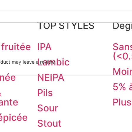
TOP STYLES
Degr
fruitée
IPA
Sans
(<0
Lambic
duct may leave a review.
Moi
née
NEIPA
5% 
&
Pils
ante
Plu
Sour
épicée
Stout