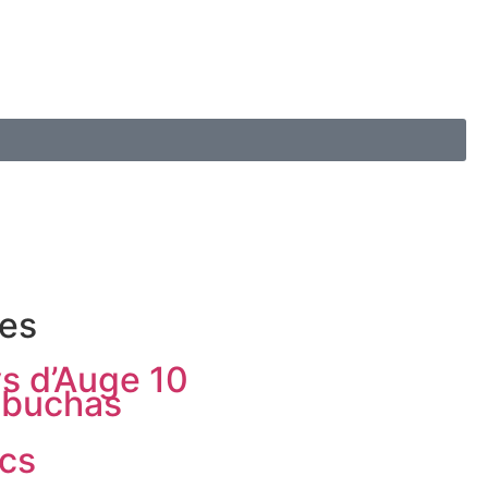
res
s d’Auge 10
buchas
ics