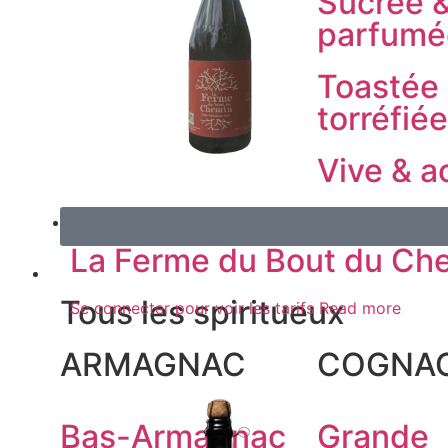
Sucrée 
parfumé
Toastée
torréfiée
Vive & a
La Ferme du Bout du Che
SPIRITS
Tous les spiritueux
Se connecter pour voir les tarifs
Read more
ARMAGNAC
COGNA
Bas-Armagnac
Grande