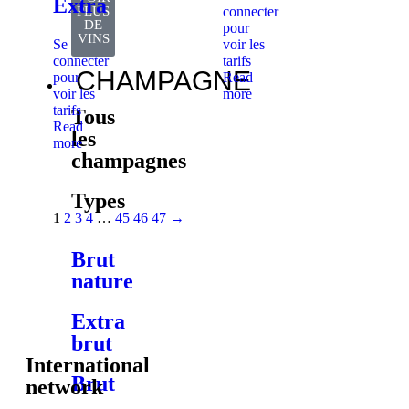
Extra
connecter
PLUS
DE
pour
VINS
Se
voir les
connecter
tarifs
CHAMPAGNE
pour
Read
voir les
more
tarifs
Tous
Read
les
more
champagnes
Types
1
2
3
4
…
45
46
47
→
Brut
nature
Extra
brut
International
Brut
network