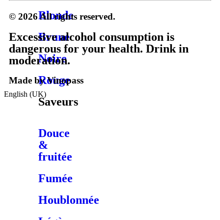
Blonde
© 2026 All rights reserved.
Excessive alcohol consumption is
Brune
dangerous for your health. Drink in
Noire
moderation.
Rouge
Made by Vinopass
English (UK)
Saveurs
Douce
&
fruitée
Fumée
Houblonnée