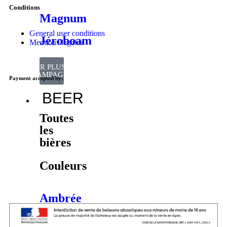
Conditions
Magnum
General user conditions
Jéroboam
Mentions légales
VOIR PLUS DE
CHAMPAGNES
Payment accepted by:
BEER
Toutes
les
bières
Couleurs
Ambrée
Blanche