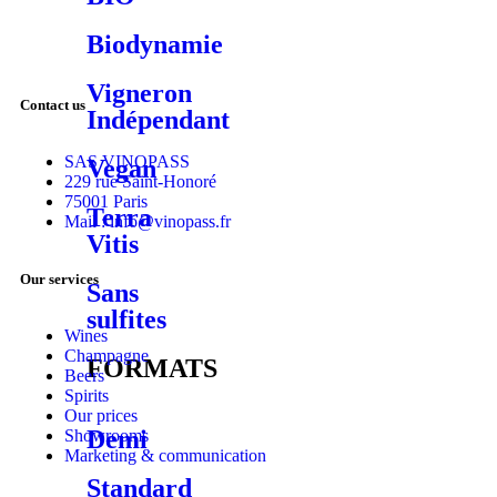
Biodynamie
Vigneron
Contact us
Indépendant
SAS VINOPASS
Vegan
229 rue Saint-Honoré
75001 Paris
Terra
Mail : info@vinopass.fr
Vitis
Our services
Sans
sulfites
Wines
Champagne
FORMATS
Beers
Spirits
Our prices
Demi
Showrooms
Marketing & communication
Standard