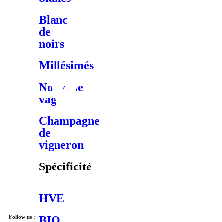
Blanc
de
noirs
Millésimés
Nouvelle
vague
Champagne
de
vigneron
Spécificité
HVE
Follow us :
BIO