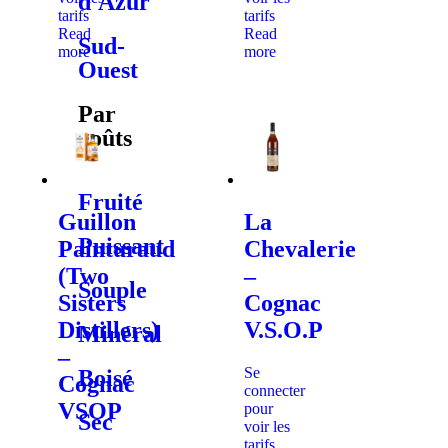
d'Azur
tarifs
tarifs
Read
Read
Sud-
more
more
Ouest
Par
goûts
Fruité
Guillon
La
Puissant
Painturaud
Chevalerie
(Two
–
Souple
Sisters
Cognac
Distillers)
V.S.O.P
Minéral
–
Se
Boisé
Cognac
connecter
VSOP
pour
Sec
voir les
tarifs