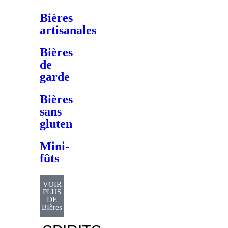
Bières
artisanales
Bières
de
garde
Bières
sans
gluten
Mini-
fûts
VOIR
PLUS
DE
BIères