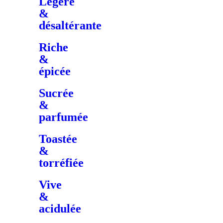
Légère
&
désaltérante
Riche
&
épicée
Sucrée
&
parfumée
Toastée
&
torréfiée
Vive
&
acidulée