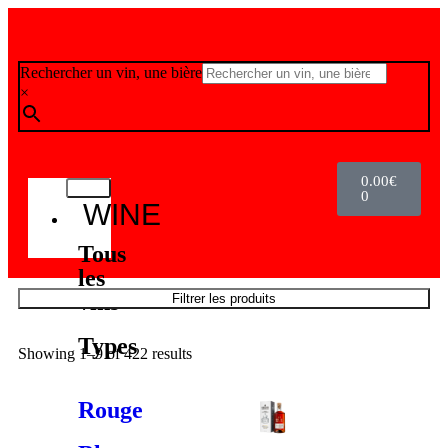
Rechercher un vin, une bière
×
0.00
€
0
WINE
Tous
les
vins
Filtrer les produits
Types
Showing 1–9 of 422 results
Rouge