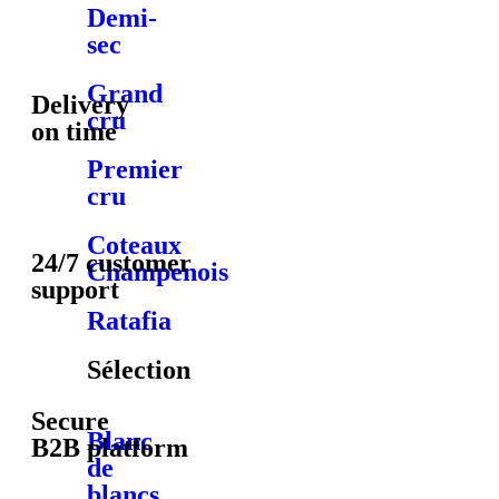
Demi-
sec
Grand
Delivery
cru
on time
Premier
cru
Coteaux
24/7 customer
Champenois
support
Ratafia
Sélection
Secure
Blanc
B2B platform
de
blancs