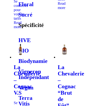
Se
Floral
Read
connecter
more
pour
Sucré
voir les
tarifs
Read
Spécificité
more
HVE
BIO
Biodynamie
La
La
Vigneron
Chevalerie
Chevalerie
Indépendant
–
–
Cognac
Cognac
Vegan
V.S
“Brut
Terra
de
Vitis
Se
Fût”