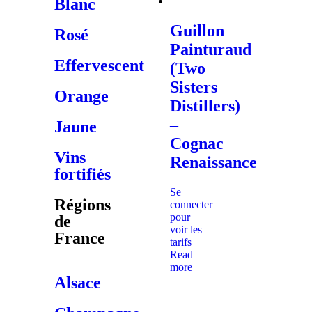
Blanc
Guillon
Rosé
Painturaud
Effervescent
(Two
Sisters
Orange
Distillers)
–
Jaune
Cognac
Vins
Renaissance
fortifiés
Se
Régions
connecter
pour
de
voir les
France
tarifs
Read
more
Alsace