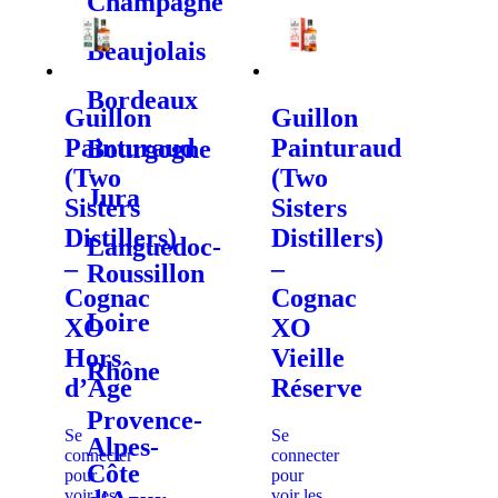
Champagne
Beaujolais
Bordeaux
Guillon
Guillon
Painturaud
Painturaud
Bourgogne
(Two
(Two
Jura
Sisters
Sisters
Distillers)
Distillers)
Languedoc-
–
–
Roussillon
Cognac
Cognac
Loire
XO
XO
Hors
Vieille
Rhône
d’Age
Réserve
Provence-
Se
Se
Alpes-
connecter
connecter
Côte
pour
pour
voir les
voir les