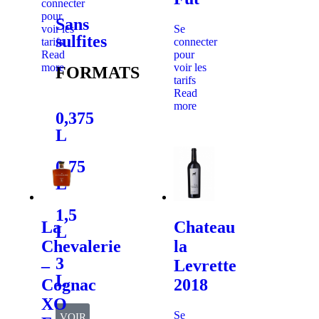
connecter
pour
Sans
voir les
Se
sulfites
tarifs
connecter
Read
pour
more
voir les
FORMATS
tarifs
Read
more
0,375
L
0,75
L
1,5
La
Chateau
L
Chevalerie
la
3
–
Levrette
L
Cognac
2018
XO
Se
VOIR