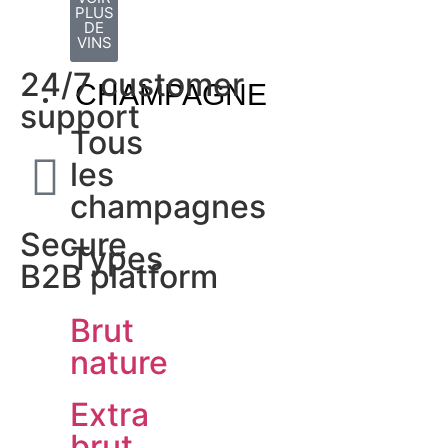
PLUS
DE
VINS
24/7 customer
CHAMPAGNE
support
Tous
les
champagnes
Secure
Types
B2B platform
Brut
nature
Extra
brut