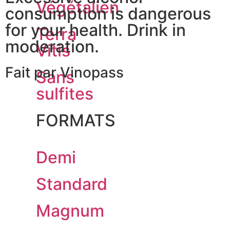
Végétalien
consumption is dangerous
for your health. Drink in
Terra
moderation.
Vitis
Fait par Vinopass
Sans
sulfites
FORMATS
Demi
Standard
Magnum