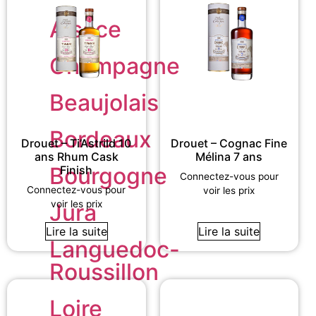
Alsace
Champagne
Beaujolais
Bordeaux
Drouet – Ti’Astrild 10
Drouet – Cognac Fine
ans Rhum Cask
Mélina 7 ans
Bourgogne
Finish
Connectez-vous pour
Connectez-vous pour
voir les prix
voir les prix
Jura
Lire la suite
Lire la suite
Languedoc-
Roussillon
Loire