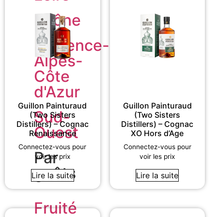
Rhône
Provence-
Alpes-
Côte
d'Azur
Guillon Painturaud
Guillon Painturaud
Sud-
(Two Sisters
(Two Sisters
Distillers) – Cognac
Distillers) – Cognac
Ouest
Renaissance
XO Hors d’Age
Connectez-vous pour
Connectez-vous pour
Par
voir les prix
voir les prix
goûts
Lire la suite
Lire la suite
Fruité