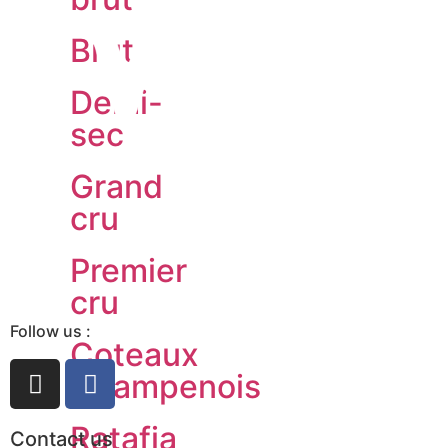
Brut
Demi-
sec
Grand
cru
Premier
cru
Follow us :
Coteaux
Champenois
Ratafia
Contact us