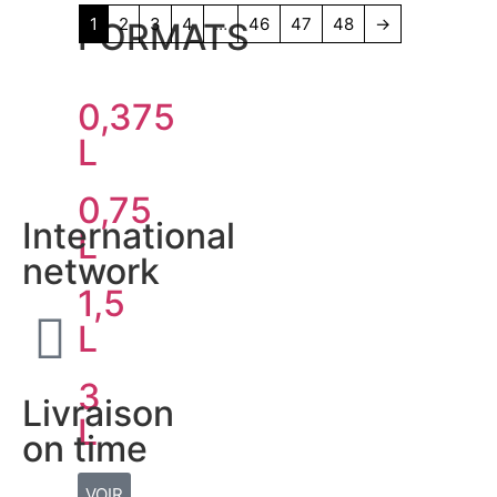
1
2
3
4
…
46
47
48
→
FORMATS
0,375
L
0,75
International
L
network
1,5
L
3
Livraison
L
on time
VOIR