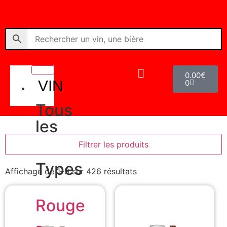
0.00
€
VIN
0
Tous
les
vins
Filtrer les produits
Types
Affichage de 1–9 sur 426 résultats
Rouge