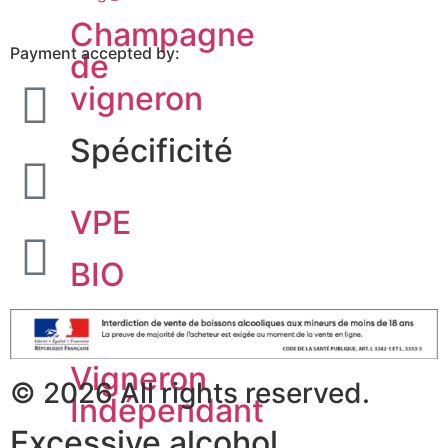
Champagne
Payment accepted by:
de
vigneron
Spécificité
VPE
BIO
Biodynamie
Vigneron
© 2026 All rights reserved.
Indépendant
Excessive alcohol