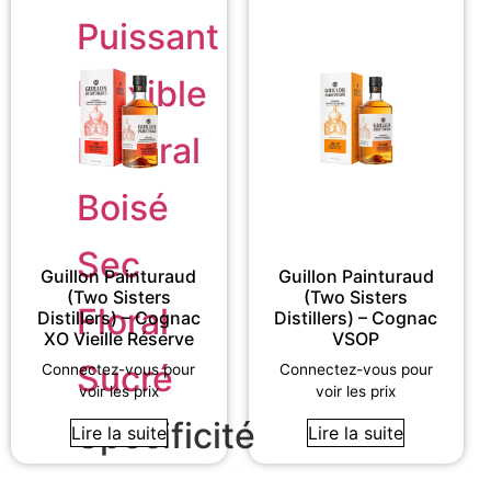
Puissant
Flexible
Minéral
Boisé
Sec
Guillon Painturaud
Guillon Painturaud
(Two Sisters
(Two Sisters
Floral
Distillers) – Cognac
Distillers) – Cognac
XO Vieille Réserve
VSOP
Sucré
Connectez-vous pour
Connectez-vous pour
voir les prix
voir les prix
Spécificité
Lire la suite
Lire la suite