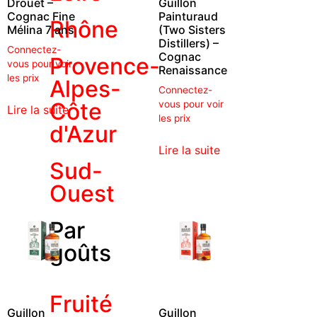
Drouet –
Guillon
Cognac Fine
Painturaud
Rhône
Mélina 7 ans
(Two Sisters
Distillers) –
Connectez-
Cognac
Provence-
vous pour voir
Renaissance
les prix
Alpes-
Connectez-
Côte
vous pour voir
Lire la suite
les prix
d'Azur
Lire la suite
Sud-
Ouest
Par
goûts
Fruité
Guillon
Guillon