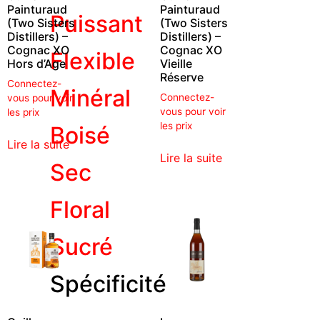
Painturaud
Painturaud
Puissant
(Two Sisters
(Two Sisters
Distillers) –
Distillers) –
Cognac XO
Cognac XO
Flexible
Hors d’Age
Vieille
Réserve
Connectez-
Minéral
Connectez-
vous pour voir
vous pour voir
les prix
les prix
Boisé
Lire la suite
Lire la suite
Sec
Floral
Sucré
Spécificité