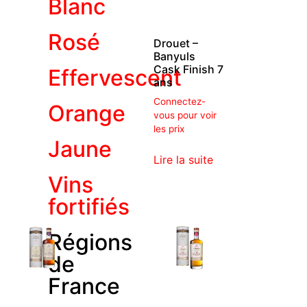
Blanc
Rosé
Drouet –
Banyuls
Cask Finish 7
Effervescent
ans
Connectez-
Orange
vous pour voir
les prix
Jaune
Lire la suite
Vins
fortifiés
Régions
de
France