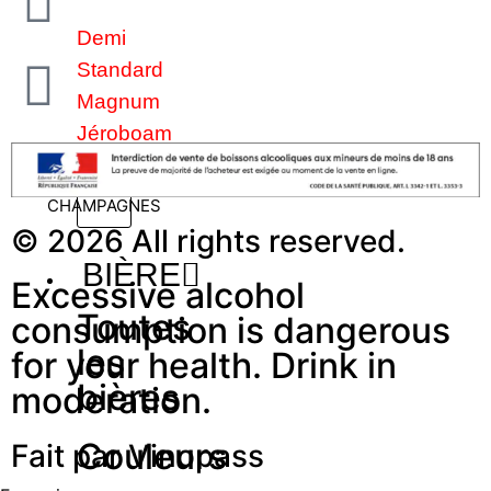
Demi
Standard
Magnum
Jéroboam
VOIR PLUS DE
CHAMPAGNES
© 2026 All rights reserved.
BIÈRE
Excessive alcohol
Toutes
consumption is dangerous
les
for your health. Drink in
bières
moderation.
Couleurs
Fait par Vinopass