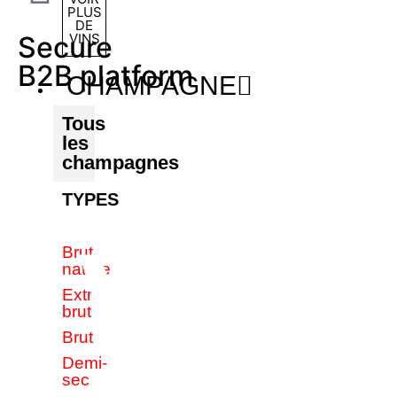
PLUS
DE
VINS
Secure
B2B platform
CHAMPAGNE
Tous
les
champagnes
TYPES
Brut
nature
Extra
brut
Brut
Demi-
sec