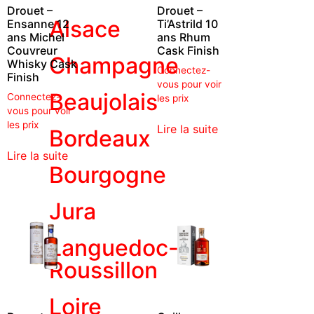
Drouet –
Drouet –
Alsace
Ensanne 12
Ti’Astrild 10
ans Michel
ans Rhum
Couvreur
Cask Finish
Champagne
Whisky Cask
Connectez-
Finish
vous pour voir
Beaujolais
Connectez-
les prix
vous pour voir
les prix
Lire la suite
Bordeaux
Lire la suite
Bourgogne
Jura
Languedoc-
Roussillon
Loire