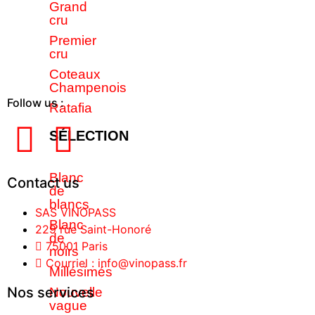
Grand
cru
Premier
cru
Coteaux
Champenois
Follow us :
Ratafia
SÉLECTION
Blanc
Contact us
de
blancs
SAS VINOPASS
Blanc
229 rue Saint-Honoré
de
75001 Paris
noirs
Courriel : info@vinopass.fr
Millésimés
Nos services
Nouvelle
vague