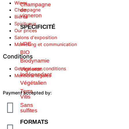
Wines
Champagne
de
Champagne
vigneron
Bières
Spiritueux
SPÉCIFICITÉ
Our prices
Salons d'exposition
VPE
Marketing et communication
BIO
Conditions
Biodynamie
General user conditions
Vigneron
Indépendant
Mentions légales
Végétalien
Terra
Payment accepted by:
Vitis
Sans
sulfites
FORMATS