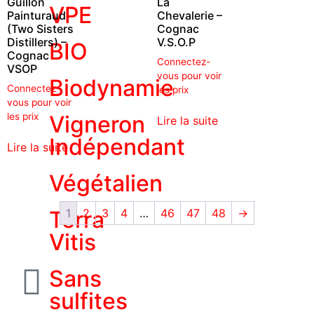
Guillon
La
VPE
Painturaud
Chevalerie –
(Two Sisters
Cognac
Distillers) –
V.S.O.P
BIO
Cognac
Connectez-
VSOP
vous pour voir
Biodynamie
Connectez-
les prix
vous pour voir
les prix
Vigneron
Lire la suite
Indépendant
Lire la suite
Végétalien
Terra
1
2
3
4
…
46
47
48
→
Vitis
Sans
sulfites