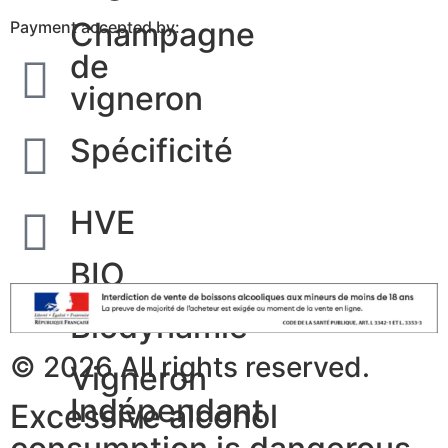
Champagne
Payment accepted by:
de
vigneron
Spécificité
HVE
BIO
Biodynamie
© 2026 All rights reserved.
Vigneron
Indépendant
Excessive alcohol