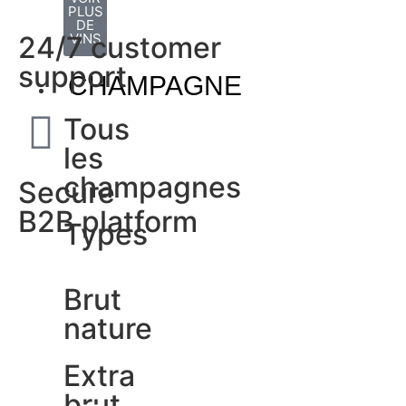
PLUS
DE
VINS
24/7 customer
support
CHAMPAGNE
Tous
les
champagnes
Secure
B2B platform
Types
Brut
nature
Extra
brut