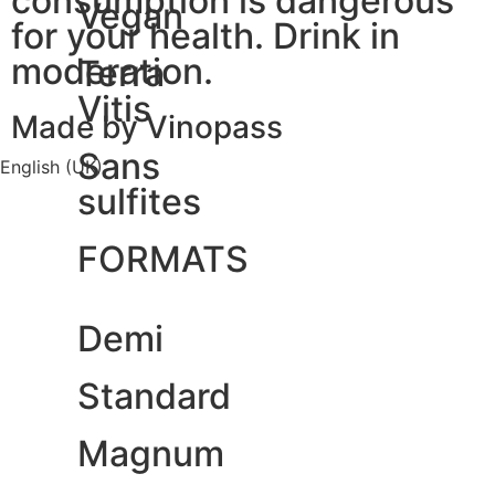
consumption is dangerous
Vegan
for your health. Drink in
moderation.
Terra
Vitis
Made by Vinopass
Sans
English (UK)
sulfites
FORMATS
Demi
Standard
Magnum