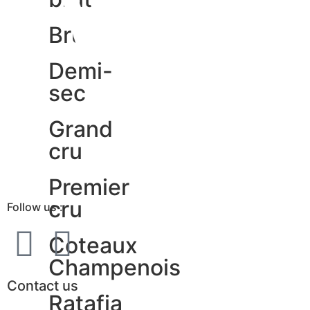
Brut
Demi-
sec
Grand
cru
Premier
cru
Follow us :
Coteaux
Champenois
Contact us
Ratafia