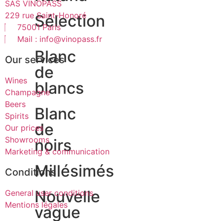
SAS VINOPASS
229 rue Saint-Honoré
Sélection
75001 Paris
Mail : info@vinopass.fr
Blanc
Our services
de
Wines
blancs
Champagne
Beers
Blanc
Spirits
de
Our prices
Showrooms
noirs
Marketing & communication
Millésimés
Conditions
Nouvelle
General user conditions
Mentions légales
vague