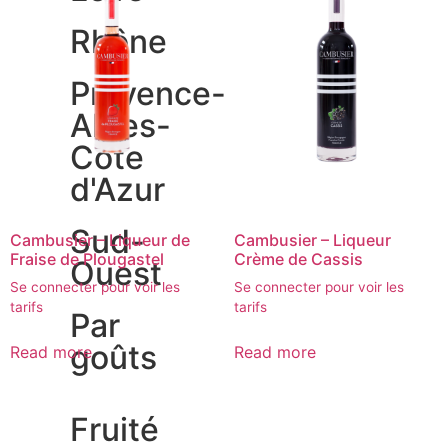
Rhône
Provence-
Alpes-
Côte
d'Azur
Sud-
Cambusier – Liqueur de
Cambusier – Liqueur
Fraise de Plougastel
Crème de Cassis
Ouest
Se connecter pour voir les
Se connecter pour voir les
tarifs
tarifs
Par
goûts
Read more
Read more
Fruité