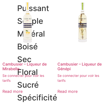
Puissant
Souple
Minéral
Boisé
Sec
Cambusier – Liqueur de
Cambusier – Liqueur de
Mirabelle
Génépi
Floral
Se connecter pour voir les
Se connecter pour voir les
tarifs
tarifs
Sucré
Read more
Read more
Spécificité