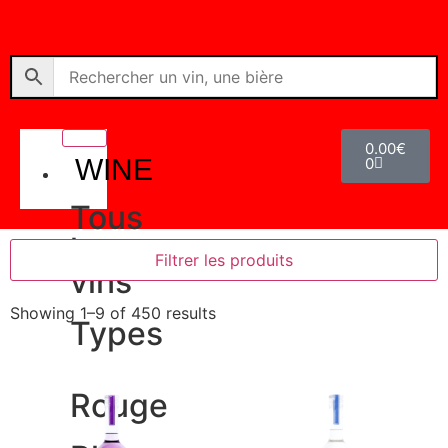
0.00
€
WINE
0
Tous
les
Filtrer les produits
vins
Showing 1–9 of 450 results
Types
Rouge