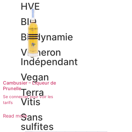
HVE
BIO
Biodynamie
Vigneron
Indépendant
Vegan
Cambusier – Liqueur de
Prunelle
Terra
Se connecter pour voir les
Vitis
tarifs
Sans
Read more
sulfites