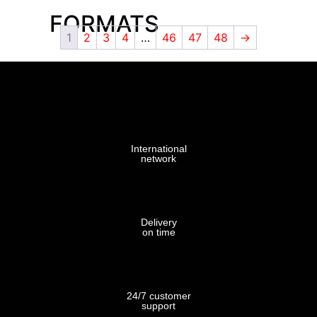
FORMATS
1
2
3
4
…
46
47
48
→
0,375
L
0,75
L
International
network
1,5
L
Delivery
on time
3
L
24/7 customer
support
VOIR