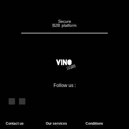
PLUS
DE
VINS
Secure
CHAMPAGNE
B2B platform
Tous
les
champagnes
Types
Follow us :
Brut
nature
Extra
Contact us
Our services
Conditions