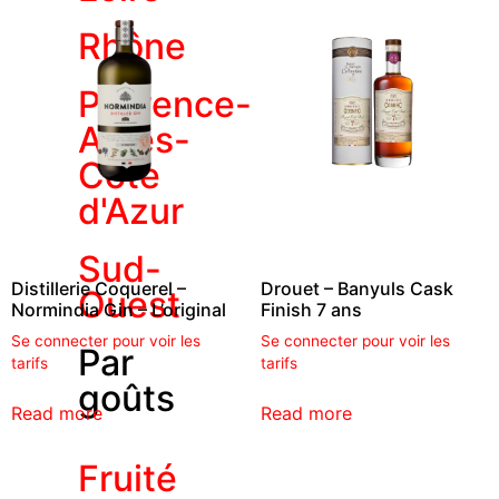
Rhône
Provence-
Alpes-
Côte
d'Azur
Sud-
Distillerie Coquerel –
Drouet – Banyuls Cask
Ouest
Normindia Gin – L’original
Finish 7 ans
Se connecter pour voir les
Se connecter pour voir les
Par
tarifs
tarifs
goûts
Read more
Read more
Fruité