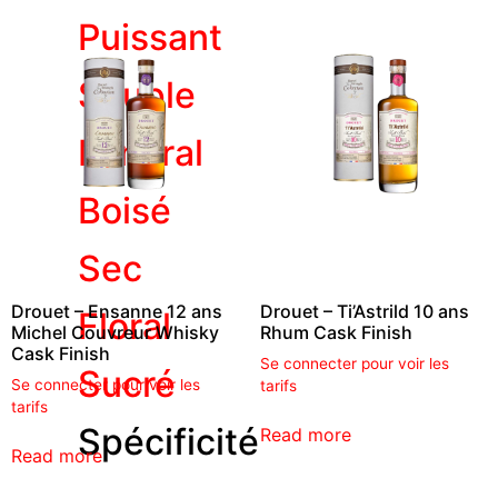
Puissant
Souple
Minéral
Boisé
Sec
Drouet – Ensanne 12 ans
Drouet – Ti’Astrild 10 ans
Floral
Michel Couvreur Whisky
Rhum Cask Finish
Cask Finish
Se connecter pour voir les
Sucré
Se connecter pour voir les
tarifs
tarifs
Spécificité
Read more
Read more