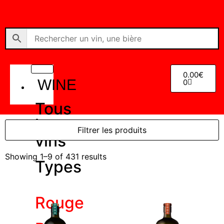
0.00
€
WINE
0
Tous
les
Filtrer les produits
vins
Showing 1–9 of 431 results
Types
Rouge