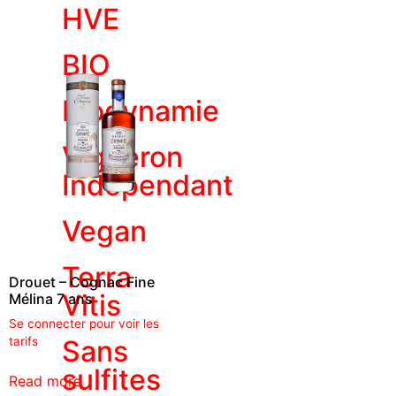
HVE
BIO
Biodynamie
Vigneron
Indépendant
Vegan
Terra
Drouet – Cognac Fine
Vitis
Mélina 7 ans
Se connecter pour voir les
Sans
tarifs
sulfites
Read more