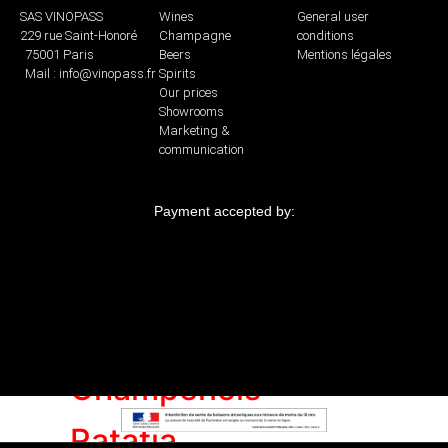
brut
SAS VINOPASS
Wines
General user
229 rue Saint-Honoré
Champagne
conditions
Brut
75001 Paris
Beers
Mentions légales
Mail : info@vinopass.fr
Spirits
Our prices
Demi-
Showrooms
sec
Marketing &
communication
Grand
cru
Payment accepted by:
Premier
cru
Coteaux
Champenois
Ratafia