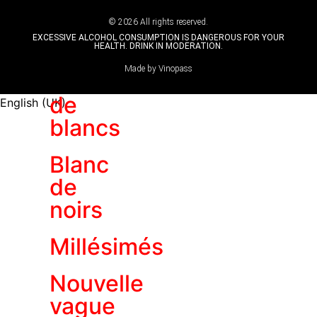
© 2026 All rights reserved.
Sélection
EXCESSIVE ALCOHOL CONSUMPTION IS DANGEROUS FOR YOUR
HEALTH. DRINK IN MODERATION.
Made by Vinopass
Blanc
de
English (UK)
blancs
Blanc
de
noirs
Millésimés
Nouvelle
vague