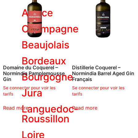
Alsace
Champagne
Beaujolais
Bordeaux
Domaine du Coquerel –
Distillerie Coquerel –
Normindia Pamplemousse
Normindia Barrel Aged Gin
Bourgogne
Gin
Français
Se connecter pour voir les
Se connecter pour voir les
Jura
tarifs
tarifs
Languedoc-
Read more
Read more
Roussillon
Loire