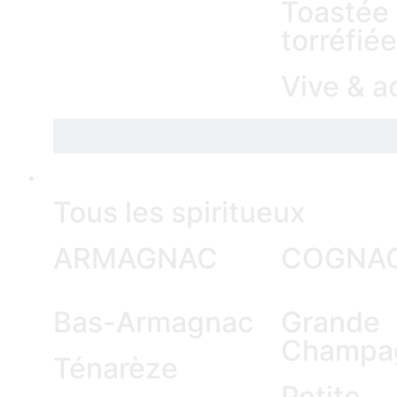
Toastée
torréfiée
Vive & a
SPIRITS
Tous les spiritueux
ARMAGNAC
COGNA
Bas-Armagnac
Grande
Champa
Ténarèze
Petite