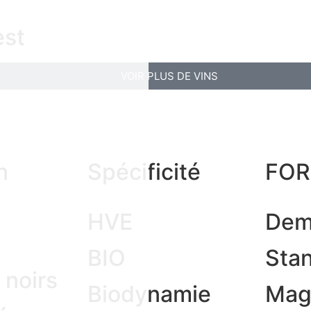
st
VOIR PLUS DE VINS
n
Spécificité
FO
HVE
Dem
BIO
Sta
 noirs
Biodynamie
Ma