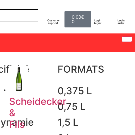
0.00
€
Customer
0
Login
Login
support
buyer
seller
ificité
FORMATS
0,375 L
Scheidecker
0,75 L
&
dynamie
1,5 L
Fils