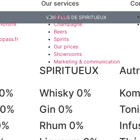
Our services
Co
S
Wines
VOIR PLUS DE SPIRITUEUX
-Honoré
Champagne
Beers
opass.fr
Spirits
Our prices
Showrooms
Marketing & communication
SPIRITUEUX
Aut
 0%
Whisky 0%
Kom
 0%
Gin 0%
Ton
0%
Rhum 0%
Infu