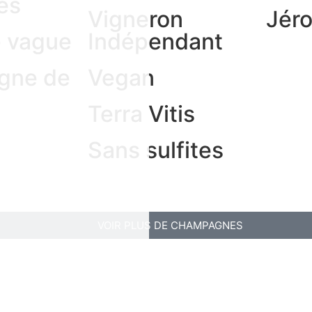
és
Vigneron
Jér
e vague
Indépendant
gne de
Vegan
n
Terra Vitis
Sans sulfites
VOIR PLUS DE CHAMPAGNES