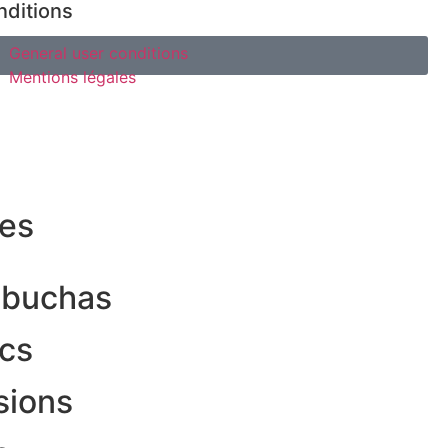
nditions
General user conditions
Mentions légales
res
buchas
ics
sions