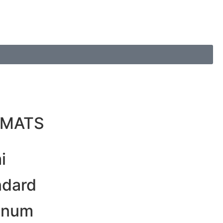
RMATS
i
ndard
gnum