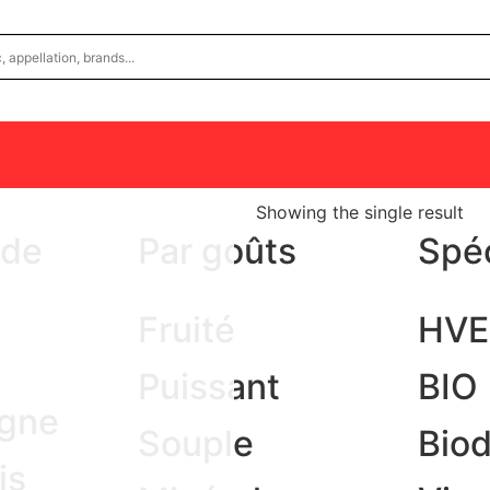
Showing the single result
 de
Par goûts
Spéc
Fruité
HVE
Puissant
BIO
gne
Souple
Bio
is