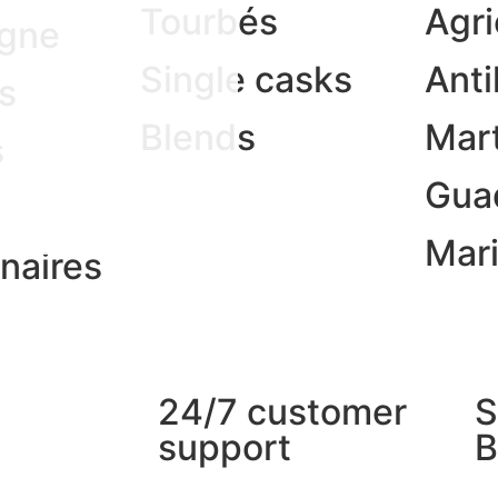
Tourbés
Agri
gne
Single casks
Anti
s
Blends
Mar
s
Gua
Mari
inaires
24/7 customer
S
support
B