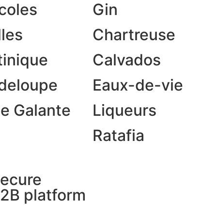
coles
Gin
lles
Chartreuse
tinique
Calvados
deloupe
Eaux-de-vie
e Galante
Liqueurs
Ratafia
ecure
2B platform