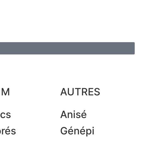
UM
AUTRES
ncs
Anisé
rés
Génépi