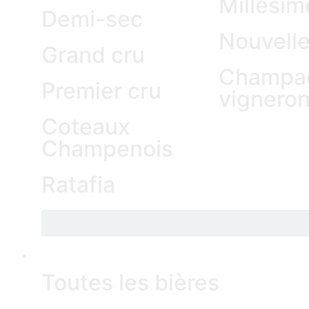
Millésim
Demi-sec
Nouvell
Grand cru
Champa
Premier cru
vignero
Coteaux
Champenois
Ratafia
BEER
Toutes les bières