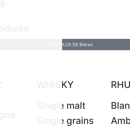
 &
cidulée
VOIR PLUS DE BIères
C
WHISKY
RH
Single malt
Bla
gne
Single grains
Amb