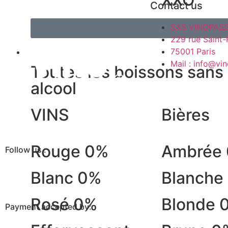
Contact us
SAS VINOPAS
229 rue Saint
ALCOHOL-FREE
75001 Paris
Mail : info@vin
Toutes les boissons sans
alcool
VINS
Bières
Rouge 0%
Ambrée
Follow us :
Blanc 0%
Blanche
Rosé 0%
Blonde 
Payment accepted by: