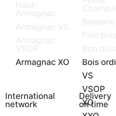
Haut-
Champa
Armagnac
Borderie
Armagnac VS
Fins boi
Armagnac
VSOP
Bon bois
Armagnac XO
Bois ord
VS
VSOP
International
Delivery
XO
network
on time
XXO