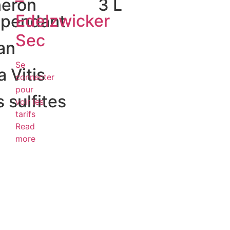
–
neron
3 L
Edelzwicker
épendant
Sec
an
Se
a Vitis
connecter
pour
 sulfites
voir les
tarifs
Read
more