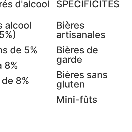
és d'alcool
SPÉCIFICITÉS
 alcool
Bières
.5%)
artisanales
ns de 5%
Bières de
garde
à 8%
Bières sans
s de 8%
gluten
Mini-fûts