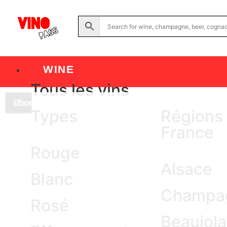
WINE
Tous les vins
Effacer
Types
Régions
France
Rouge
Alsace
Blanc
Champa
Rosé
Beaujola