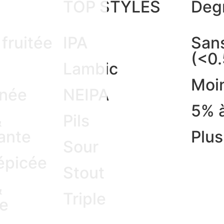
TOP STYLES
Degr
fruitée
IPA
Sans
(<0
Lambic
Moi
née
NEIPA
5% 
&
Pils
ante
Plu
Sour
épicée
Stout
&
Triple
e