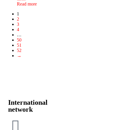
Read more
1
2
3
4
…
50
51
52
→
International
network