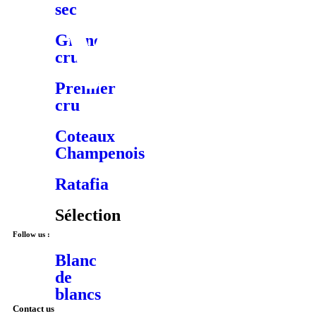
sec
Grand
cru
Premier
cru
Coteaux
Champenois
Ratafia
Sélection
Follow us :
Blanc
de
blancs
Contact us