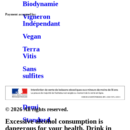
Biodynamie
Payment accepted by:
Vigneron
Indépendant
Vegan
Terra
Vitis
Sans
sulfites
FORMATS
Demi
© 2026 All rights reserved.
Standard
Excessive alcohol consumption is
dangerous for your health. Drink in