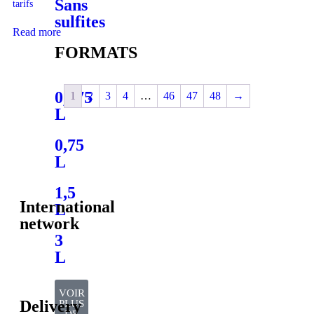
Sans
tarifs
sulfites
Read more
FORMATS
0,375
1
2
3
4
…
46
47
48
→
L
0,75
L
1,5
International
L
network
3
L
VOIR
Delivery
PLUS