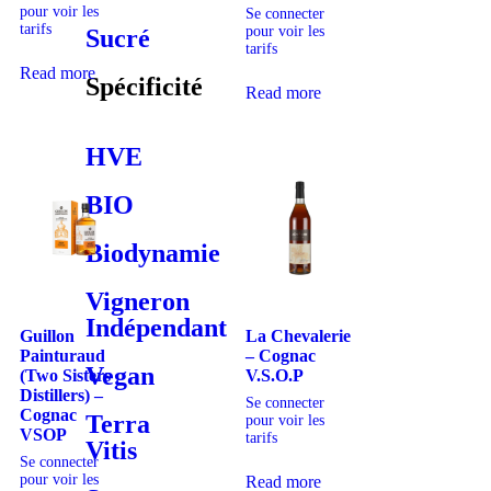
pour voir les
Se connecter
tarifs
pour voir les
Sucré
tarifs
Read more
Spécificité
Read more
HVE
BIO
Biodynamie
Vigneron
Indépendant
Guillon
La Chevalerie
Painturaud
– Cognac
Vegan
(Two Sisters
V.S.O.P
Distillers) –
Se connecter
Cognac
Terra
pour voir les
VSOP
tarifs
Vitis
Se connecter
pour voir les
Read more