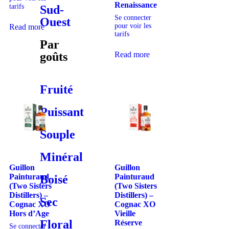
Renaissance
tarifs
Sud-
Se connecter
Ouest
pour voir les
Read more
tarifs
Par
Read more
goûts
Fruité
Puissant
Souple
Minéral
Guillon
Guillon
Painturaud
Painturaud
Boisé
(Two Sisters
(Two Sisters
Distillers) –
Distillers) –
Sec
Cognac XO
Cognac XO
Hors d’Age
Vieille
Floral
Réserve
Se connecter