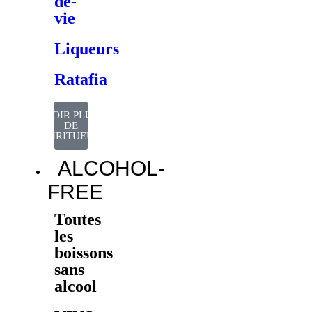
de-
vie
Liqueurs
Ratafia
VOIR PLUS
DE
SPIRITUEUX
ALCOHOL-
FREE
Toutes
les
boissons
sans
alcool