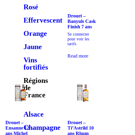
Rosé
Drouet –
Effervescent
Banyuls Cask
Finish 7 ans
Orange
Se connecter
pour voir les
tarifs
Jaune
Read more
Vins
fortifiés
Régions
de
France
Alsace
Drouet –
Drouet –
Champagne
Ensanne 12
Ti’Astrild 10
ans Michel
ans Rhum