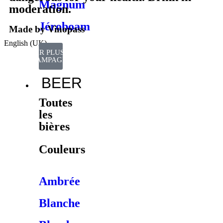
Magnum
moderation.
Jéroboam
Made by Vinopass
English (UK)
VOIR PLUS DE
CHAMPAGNES
BEER
Toutes
les
bières
Couleurs
Ambrée
Blanche