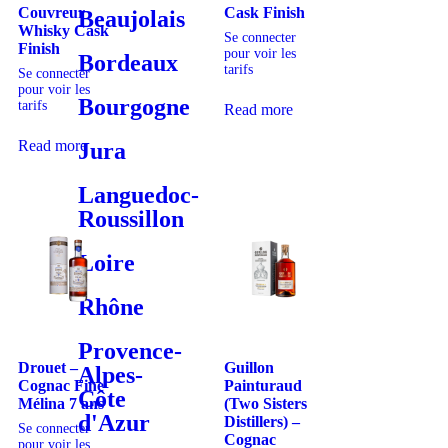
Couvreur
Cask Finish
Beaujolais
Whisky Cask
Se connecter
Finish
pour voir les
Bordeaux
tarifs
Se connecter
pour voir les
Bourgogne
tarifs
Read more
Read more
Jura
Languedoc-
Roussillon
Loire
Rhône
Provence-
Drouet –
Guillon
Alpes-
Cognac Fine
Painturaud
Côte
Mélina 7 ans
(Two Sisters
d'Azur
Distillers) –
Se connecter
Cognac
pour voir les