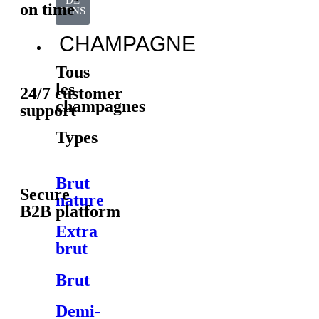
DE
on time
VINS
CHAMPAGNE
Tous
les
24/7 customer
champagnes
support
Types
Brut
Secure
nature
B2B platform
Extra
brut
Brut
Demi-