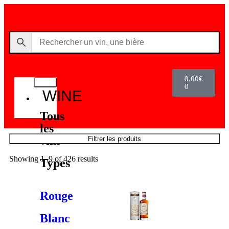
0.00
€
0
WINE
Tous
les
vins
Filtrer les produits
Showing 1–9 of 426 results
Types
Rouge
Blanc