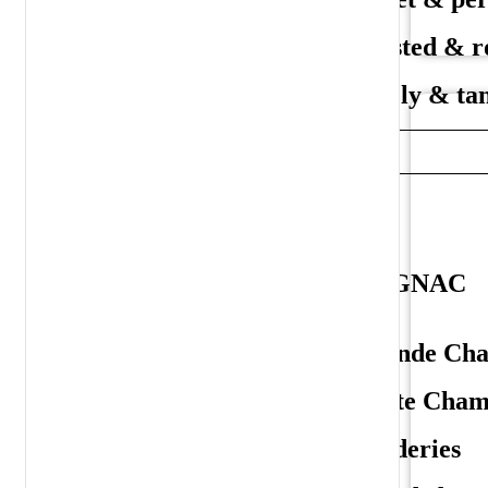
Toasted & r
Lively & ta
SPIRITUEUX
ALL SPIRITS
Armagnac
COGNAC
Bas-Armagnac
Grande Ch
Ténarèze
Petite Cha
Haut-Armagnac
Borderies