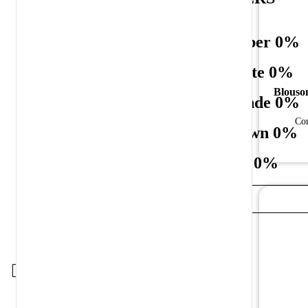
Red 0%
Amber 0%
White 0%
White 0%
Blouson
Rosé 0%
Blonde 0%
Con
Sparkling 0%
Brown 0%
Red 0%
NOS SERVICES
ENGLISH (UK)
X