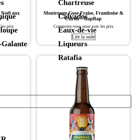
es
Chartreuse
e Noël aux
Montrouge Gose Fraise, Framboise &
nique
Calvados
p
Citron – BapBap
les prix
Connectez-vous pour voir les prix
loupe
Eaux-de-vie
Lire la suite
-Galante
Liqueurs
Ratafia
ER