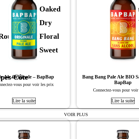
Oaked
Végéta
Dry
Terra 
oussillon
Floral
Sulphi
Sweet
pes-Côte
le Ale Originale – BapBap
Bang Bang Pale Ale BIO Sa
BapBap
nectez-vous pour voir les prix
Connectez-vous pour voir 
Lire la suite
Lire la suite
VOIR PLUS