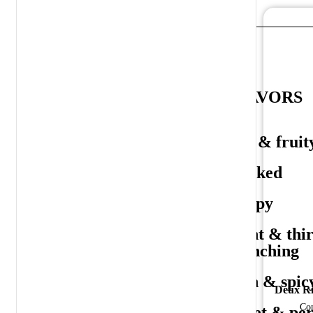
BIÈRE
ALL BEERS
COLORS
FLAVORS
Amber
Soft & fruit
Blanc
Smoked
Blonde
Hoppy
Brown
Light & thir
quenching
Black
Rich & spic
Deux Ri
Red
Con
Sweet & pe