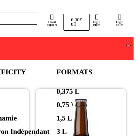
0.00
€
Client
Login
Login
0
support
buyer
seller
IFICITY
FORMATS
0,375 L
0,75 L
namie
1,5 L
ron Indépendant
3 L