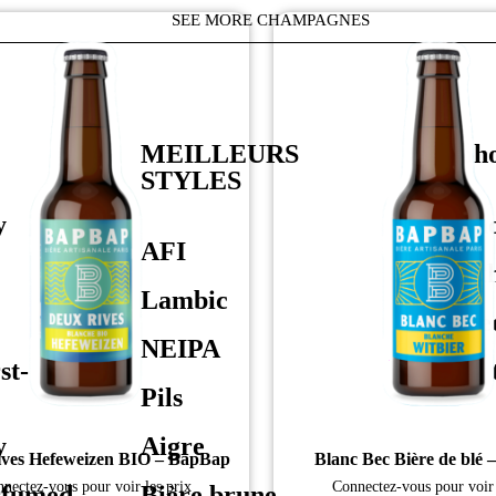
SEE MORE CHAMPAGNES
MEILLEURS
Alcoho
STYLES
y
Alcoho
AFI
Less 
Lambic
Betwe
NEIPA
st-
More 
Pils
y
Aigre
ves Hefeweizen BIO – BapBap
Blanc Bec Bière de blé
nectez-vous pour voir les prix
Connectez-vous pour voir 
rfumed
Bière brune