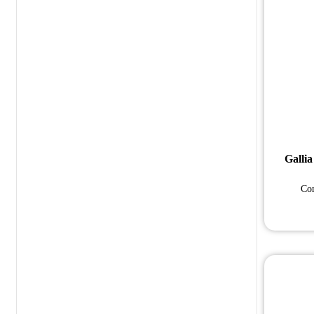
Galli
Con