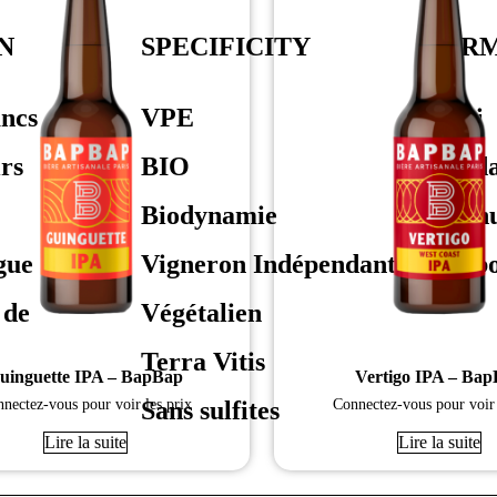
N
SPECIFICITY
FOR
ancs
VPE
Demi
rs
BIO
Stand
Biodynamie
Magn
gue
Vigneron Indépendant
Jérob
 de
Végétalien
Terra Vitis
uinguette IPA – BapBap
Vertigo IPA – Ba
Sans sulfites
nectez-vous pour voir les prix
Connectez-vous pour voir 
Lire la suite
Lire la suite