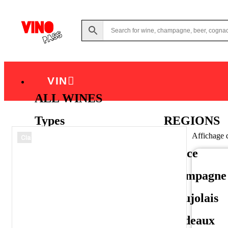
VIN
ALL WINES
Types
REGIONS
Affichage d
Clair
Red
Alsace
Blanc
Champagne
Rosé
Beaujolais
Sparkling
Bordeaux