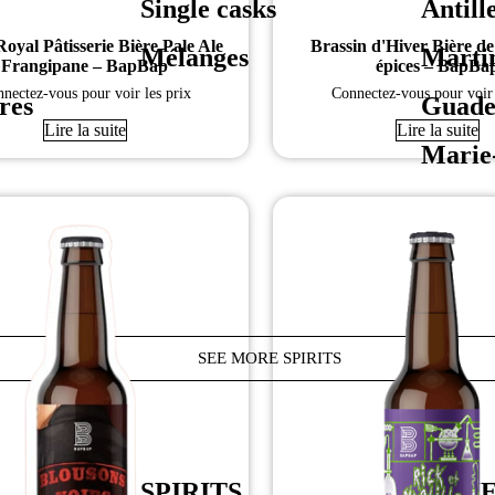
Single casks
Antill
Royal Pâtisserie Bière Pale Ale
Brassin d'Hiver Bière d
Mélanges
Marti
Frangipane – BapBap
épices – BapBa
nectez-vous pour voir les prix
Connectez-vous pour voir 
res
Guade
Lire la suite
Lire la suite
Marie
SEE MORE SPIRITS
SPIRITS
OTH