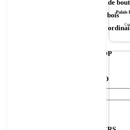
Armagnac VS
Bois de bout
Palais 
Armagnac VSOP
Bon bois
Con
Armagnac XO
Bois ordinai
VS
VSOP
XO
XXO
SANS ALCOOL
ALL SOFT DRINKS
WINES
BEERS