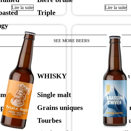
Lire la suite
Lire la suite
oasted
Triple
ngy
SEE MORE BEERS
WHISKY
Rhum
ampagne
Single malt
Blanc
mpagne
Grains uniques
Ambe
Tourbes
Agricu