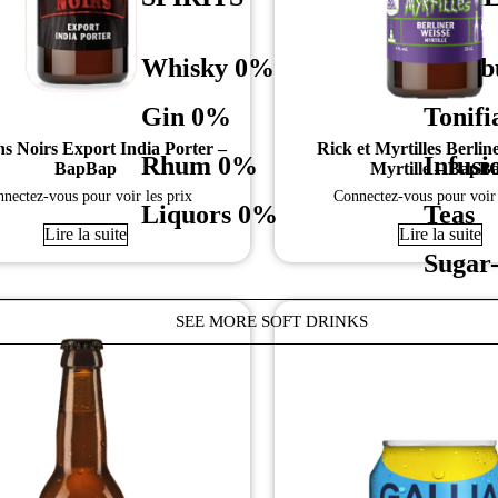
Whisky 0%
Komb
Gin 0%
Tonifi
s Noirs Export India Porter –
Rick et Myrtilles Berlin
Rhum 0%
Infusi
BapBap
Myrtille – BapB
nectez-vous pour voir les prix
Connectez-vous pour voir 
Liquors 0%
Teas
Lire la suite
Lire la suite
Sugar-
SEE MORE SOFT DRINKS