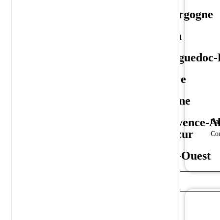
Orange
Bourgogne
Yellow
Jura
Fortified
Languedoc-R
Loire
Rhône
Provence-Al
Pa
d'Azur
Con
Sud-Ouest
CHAMPAGNE
ALL CHAMPAGNES