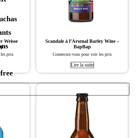
uchas
ants
er Weisse
Scandale à l’Arsenal Barley Wine –
ons
ap
BapBap
les prix
Connectez-vous pour voir les prix
Lire la suite
free