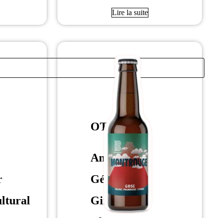
Lire la suite
OTHER
Anisé
r
Génépi
ltural
Gin