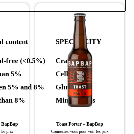
l content
SPECIFICITY
l-free (<0.5%)
Craft beers
than 5%
Cellar beer
en 5% and 8%
Gluten-free
than 8%
Mini-barrels
 – BapBap
Toast Porter – BapBap
les prix
Connectez-vous pour voir les prix