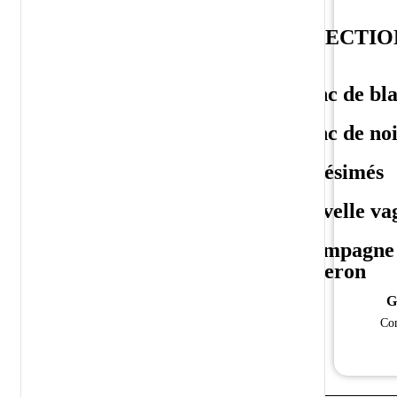
Types
SELECTIO
Brut nature
Blanc de bl
Extra brut
Blanc de noi
Brut
Millésimés
Demi-sec
Nouvelle va
Grand cru
Champagne
vigneron
Premier cru
G
Coteaux Champenois
Con
Ratafia