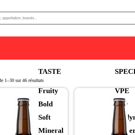
TASTE
SPEC
e 1–30 sur 46 résultats
Fruity
VPE
Bold
BIO
Soft
Biody
Mineral
Vigne