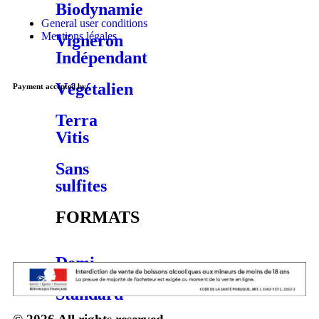
Biodynamie
General user conditions
Mentions légales
Vigneron
Indépendant
Végétalien
Payment accepted by:
Terra
Vitis
Sans
sulfites
FORMATS
Demi
Standard