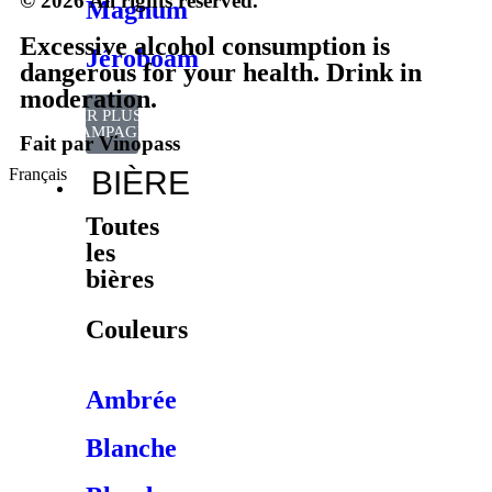
© 2026 All rights reserved.
Magnum
Excessive alcohol consumption is
Jéroboam
dangerous for your health. Drink in
moderation.
VOIR PLUS DE
CHAMPAGNES
Fait par Vinopass
Français
BIÈRE
Toutes
les
bières
Couleurs
Ambrée
Blanche