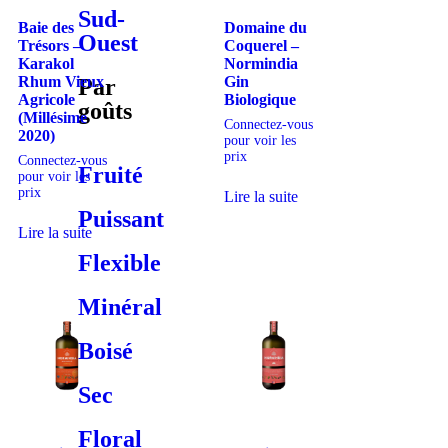
Sud-
Baie des
Domaine du
Ouest
Trésors –
Coquerel –
Karakol
Normindia
Rhum Vieux
Gin
Par
Agricole
Biologique
goûts
(Millésime
Connectez-vous
2020)
pour voir les
prix
Connectez-vous
Fruité
pour voir les
prix
Lire la suite
Puissant
Lire la suite
Flexible
Minéral
Boisé
Sec
Floral