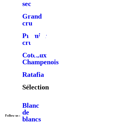
sec
Grand
cru
Premier
cru
Coteaux
Champenois
Ratafia
Sélection
Blanc
de
Follow us :
blancs