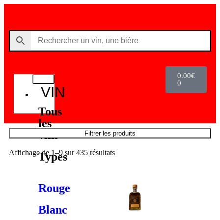
0.00
€
0
VIN
Tous
les
vins
Filtrer les produits
Affichage de 1–9 sur 435 résultats
Types
Rouge
Blanc