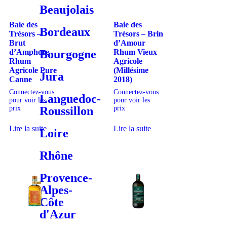
Beaujolais
Baie des
Baie des
Bordeaux
Trésors –
Trésors – Brin
Brut
d’Amour
Bourgogne
d’Amphore
Rhum Vieux
Rhum
Agricole
Agricole Pure
(Millésime
Jura
Canne
2018)
Connectez-vous
Connectez-vous
Languedoc-
pour voir les
pour voir les
Roussillon
prix
prix
Lire la suite
Lire la suite
Loire
Rhône
Provence-
Alpes-
Côte
d'Azur