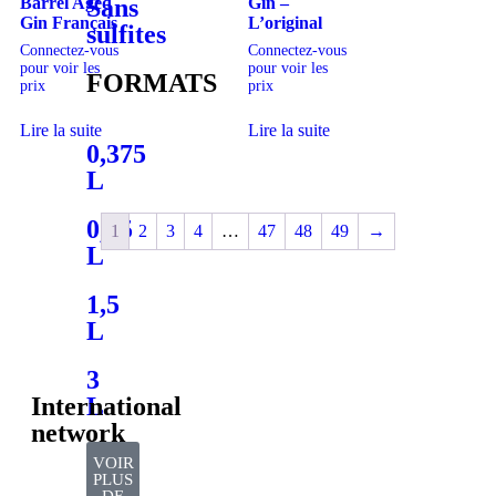
Barrel Aged
Gin –
Sans
Gin Français
L’original
sulfites
Connectez-vous
Connectez-vous
pour voir les
pour voir les
FORMATS
prix
prix
Lire la suite
Lire la suite
0,375
L
0,75
1
2
3
4
…
47
48
49
→
L
1,5
L
3
International
L
network
VOIR
PLUS