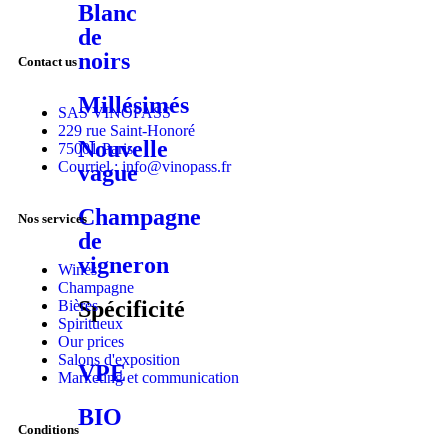
Blanc
de
noirs
Contact us
Millésimés
SAS VINOPASS
229 rue Saint-Honoré
Nouvelle
75001 Paris
Courriel : info@vinopass.fr
vague
Champagne
Nos services
de
vigneron
Wines
Champagne
Spécificité
Bières
Spiritueux
Our prices
Salons d'exposition
VPE
Marketing et communication
BIO
Conditions