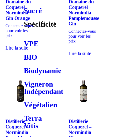
Domaine du
Domaine du
Coquerel –
Coquerel –
Sucré
Normindia
Normindia
Gin Orange
Pamplemousse
Spécificité
Gin
Connectez-vous
pour voir les
Connectez-vous
prix
pour voir les
prix
VPE
Lire la suite
Lire la suite
BIO
Biodynamie
Vigneron
Indépendant
Végétalien
Terra
Distillerie
Distillerie
Vitis
Coquerel –
Coquerel –
Normindia
Normindia