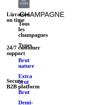
DE
VINS
CHAMPAGNE
Livraison
on time
Tous
les
champagnes
Types
24/7 customer
support
Brut
nature
Extra
Secure
brut
B2B platform
Brut
Demi-