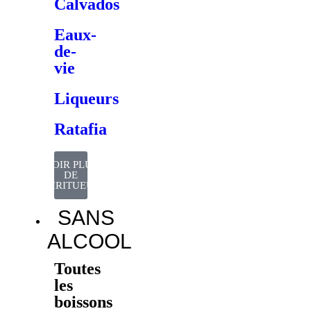
Calvados
Eaux-
de-
vie
Liqueurs
Ratafia
VOIR PLUS
DE
SPIRITUEUX
SANS
ALCOOL
Toutes
les
boissons