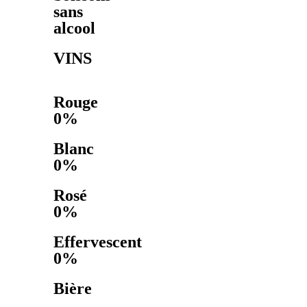
sans
alcool
VINS
Rouge
0%
Blanc
0%
Rosé
0%
Effervescent
0%
Bière