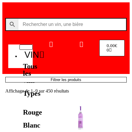
0.00
€
0
VIN
Tous
les
vins
Filtrer les produits
Affichage de 1–9 sur 450 résultats
Types
Rouge
Blanc