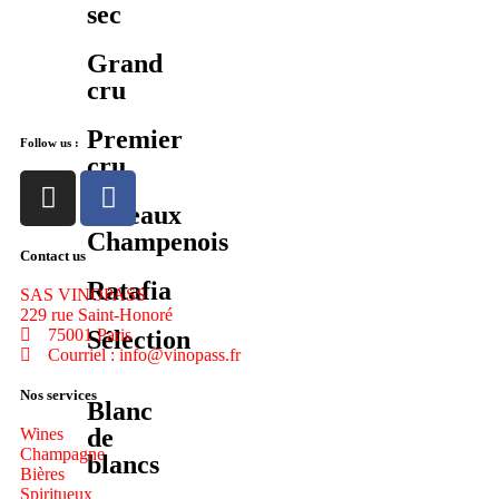
sec
Grand
cru
Premier
Follow us :
cru
Coteaux
Champenois
Contact us
Ratafia
SAS VINOPASS
229 rue Saint-Honoré
75001 Paris
Sélection
Courriel : info@vinopass.fr
Nos services
Blanc
de
Wines
Champagne
blancs
Bières
Spiritueux