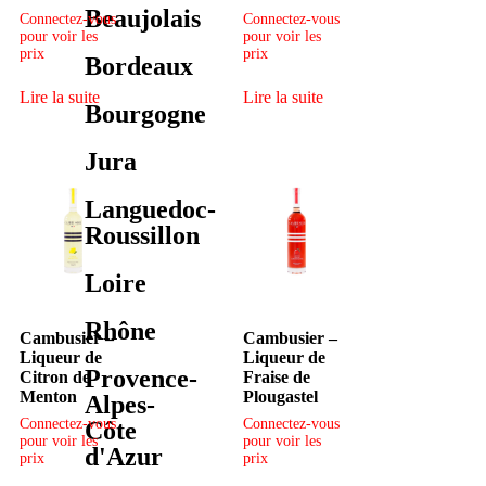
Beaujolais
Connectez-vous
Connectez-vous
pour voir les
pour voir les
prix
prix
Bordeaux
Lire la suite
Lire la suite
Bourgogne
Jura
Languedoc-
Roussillon
Loire
Rhône
Cambusier –
Cambusier –
Liqueur de
Liqueur de
Provence-
Citron de
Fraise de
Menton
Plougastel
Alpes-
Connectez-vous
Connectez-vous
Côte
pour voir les
pour voir les
d'Azur
prix
prix