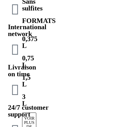
Sans
sulfites
FORMATS
International
network
0,375
L
0,75
L
Livraison
on time
1,5
L
3
L
24/7 customer
support
VOIR
PLUS
DE