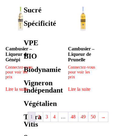
Sucré
Spécificité
VPE
Cambusier –
Cambusier –
Liqueur de
Liqueur de
BIO
Génépi
Prunelle
Connectez-vous
Connectez-vous
Biodynamie
pour voir les
pour voir les
prix
prix
Vigneron
Indépendant
Lire la suite
Lire la suite
Végétalien
Terra
1
2
3
4
…
48
49
50
→
Vitis