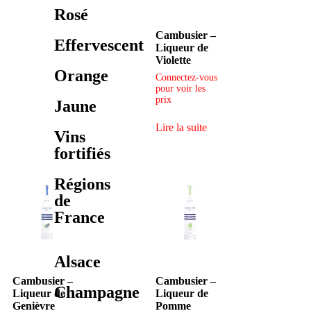
Rosé
Cambusier –
Effervescent
Liqueur de
Violette
Orange
Connectez-vous
pour voir les
prix
Jaune
Lire la suite
Vins
fortifiés
Régions
de
France
Alsace
Cambusier –
Cambusier –
Champagne
Liqueur de
Liqueur de
Genièvre
Pomme