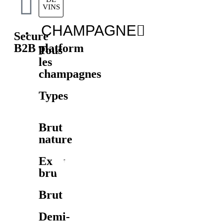
VINS
CHAMPAGNE
Secure
B2B platform
Tous
les
champagnes
Types
Brut
nature
Extra
brut
Brut
Demi-