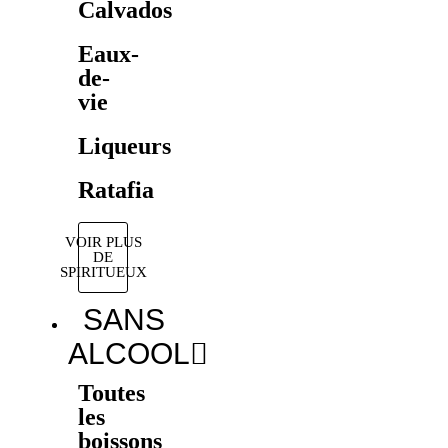
Calvados
Eaux-
de-
vie
Liqueurs
Ratafia
VOIR PLUS
DE
SPIRITUEUX
SANS
ALCOOL
Toutes
les
boissons