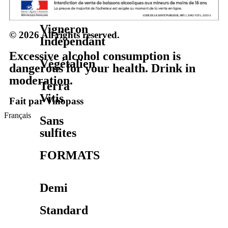
Biodynamie
Vigneron
© 2026 All rights reserved.
Indépendant
Excessive alcohol consumption is
Végétalien
dangerous for your health. Drink in
moderation.
Terra
Vitis
Fait par Vinopass
Français
Sans
sulfites
FORMATS
Demi
Standard