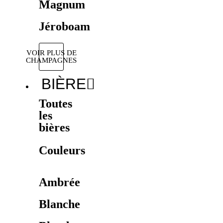
Magnum
Jéroboam
VOIR PLUS DE
CHAMPAGNES
BIÈRE
Toutes
les
bières
Couleurs
Ambrée
Blanche