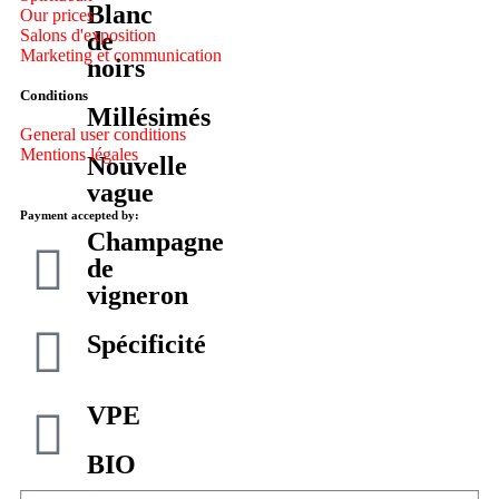
Blanc
Our prices
Salons d'exposition
de
Marketing et communication
noirs
Conditions
Millésimés
General user conditions
Mentions légales
Nouvelle
vague
Payment accepted by:
Champagne
de
vigneron
Spécificité
VPE
BIO