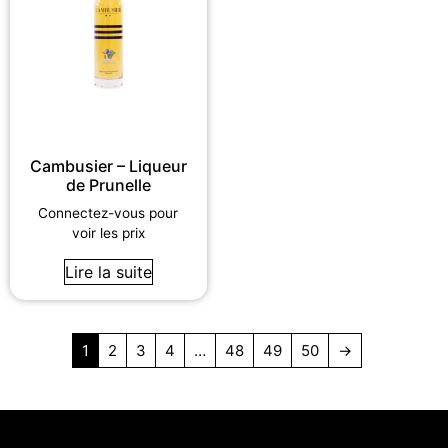
Cambusier – Liqueur
de Prunelle
Connectez-vous pour
voir les prix
Lire la suite
1
2
3
4
…
48
49
50
→