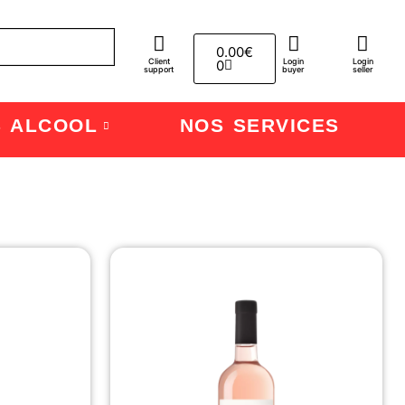
0.00
€
Client
Login
Login
0
support
buyer
seller
S ALCOOL
NOS SERVICES