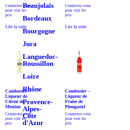
Beaujolais
Connectez-vous
Connectez-vous
pour voir les
pour voir les
prix
prix
Bordeaux
Lire la suite
Lire la suite
Bourgogne
Jura
Languedoc-
Roussillon
Loire
Rhône
Cambusier –
Cambusier –
Liqueur de
Liqueur de
Provence-
Citron de
Fraise de
Menton
Plougastel
Alpes-
Connectez-vous
Connectez-vous
Côte
pour voir les
pour voir les
d'Azur
prix
prix