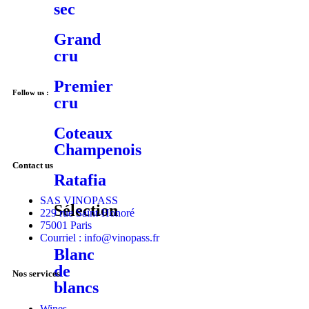
sec
Grand
cru
Premier
Follow us :
cru
Coteaux
Champenois
Contact us
Ratafia
SAS VINOPASS
Sélection
229 rue Saint-Honoré
75001 Paris
Courriel : info@vinopass.fr
Blanc
de
Nos services
blancs
Wines