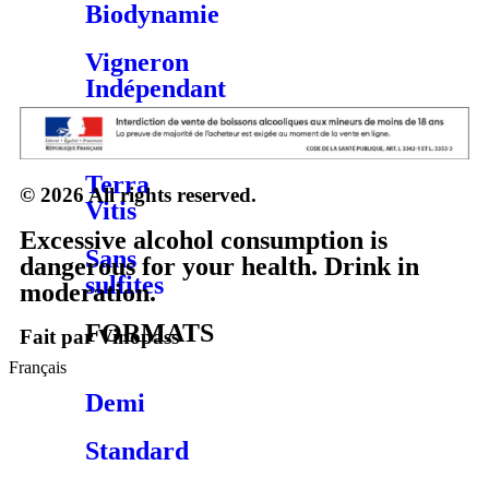
Biodynamie
Vigneron
Indépendant
Végétalien
Terra
© 2026 All rights reserved.
Vitis
Excessive alcohol consumption is
Sans
dangerous for your health. Drink in
sulfites
moderation.
FORMATS
Fait par Vinopass
Français
Demi
Standard