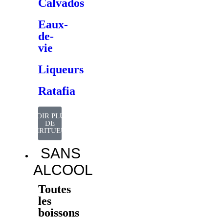
Calvados
Eaux-
de-
vie
Liqueurs
Ratafia
VOIR PLUS
DE
SPIRITUEUX
SANS
ALCOOL
Toutes
les
boissons