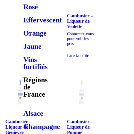
Rosé
Cambusier –
Effervescent
Liqueur de
Violette
Orange
Connectez-vous
pour voir les
prix
Jaune
Lire la suite
Vins
fortifiés
Régions
de
France
Alsace
Cambusier –
Cambusier –
Champagne
Liqueur de
Liqueur de
Genièvre
Pomme