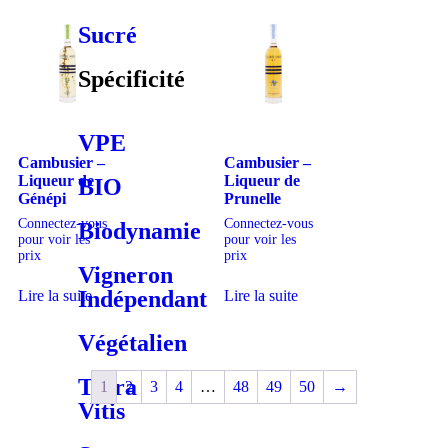
Sucré
Spécificité
VPE
Cambusier –
Cambusier –
Liqueur de
Liqueur de
BIO
Génépi
Prunelle
Connectez-vous
Connectez-vous
Biodynamie
pour voir les
pour voir les
prix
prix
Vigneron
Indépendant
Lire la suite
Lire la suite
Végétalien
Terra
1
2
3
4
…
48
49
50
→
Vitis