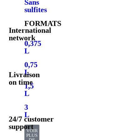
Sans
sulfites
FORMATS
International
network
0,375
L
0,75
L
Livraison
on time
1,5
L
3
L
24/7 customer
support
VOIR
PLUS