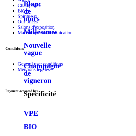
Blanc
Champagne
de
Bières
Spiritueux
noirs
Our prices
Salons d'exposition
Millésimés
Marketing et communication
Nouvelle
Conditions
vague
General user conditions
Champagne
Mentions légales
de
vigneron
Payment accepted by:
Spécificité
VPE
BIO