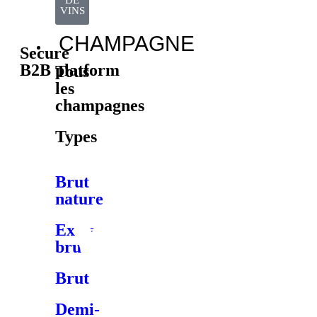
DE
VINS
CHAMPAGNE
Secure
B2B platform
Tous
les
champagnes
Types
Brut
nature
Extra
brut
Brut
Demi-