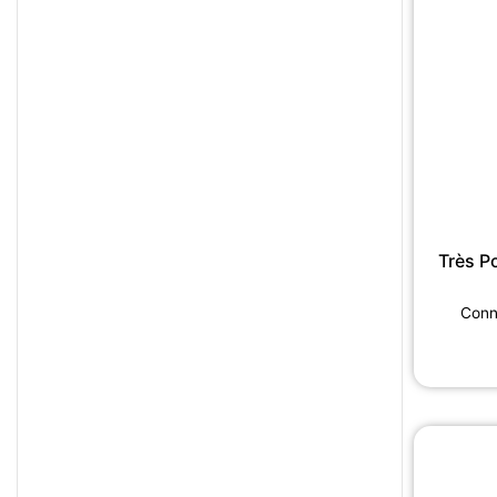
Très P
Conne