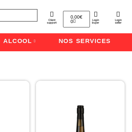
0.00
€
Client
Login
Login
0
support
buyer
seller
S ALCOOL
NOS SERVICES