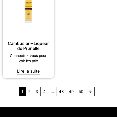
Cambusier – Liqueur
de Prunelle
Connectez-vous pour
voir les prix
Lire la suite
1
2
3
4
…
48
49
50
→