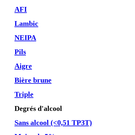
AFI
Lambic
NEIPA
Pils
Aigre
Bière brune
Triple
Degrés d'alcool
Sans alcool (<0,51 TP3T)