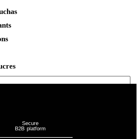
uchas
ants
ons
ucres
Secure
B2B platform