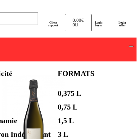
0.00
€
Client
Login
Login
0
support
buyer
seller
icité
FORMATS
0,375 L
0,75 L
namie
1,5 L
ron Indépendant
3 L