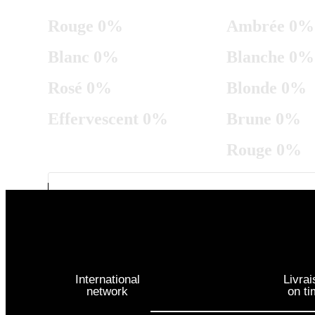
Rouge 0%
Ambrée 0%
Blanc 0%
Blanche 0%
Rosé 0%
Blonde 0%
Effervescent 0%
Brune 0%
Rouge 0%
NOS SERVICES
ENGLISH (UK)
X
International
Livrai
network
on t