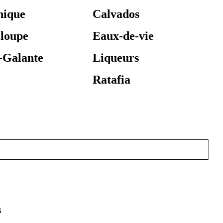
nique
Calvados
loupe
Eaux-de-vie
-Galante
Liqueurs
Ratafia
s