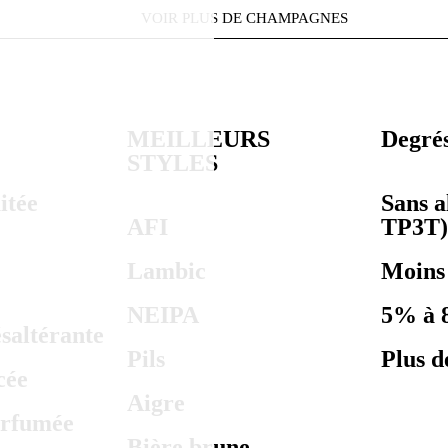
VOIR PLUS DE CHAMPAGNES
MEILLEURS
Degrés
STYLES
itée
Sans a
AFI
TP3T)
Lambic
Moins
NEIPA
5% à
saltérante
Pils
Plus 
cée
Aigre
arfumée
Bière brune