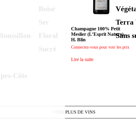
Boisé
Végéta
Sec
Terra 
Champagne 100% Petit
oussillon
Floral
Sans s
Meslier (L’Esprit Nature) –
H. Blin
Sucré
Connectez-vous pour voir les prix
Lire la suite
pes-Côte
VOIR PLUS DE VINS