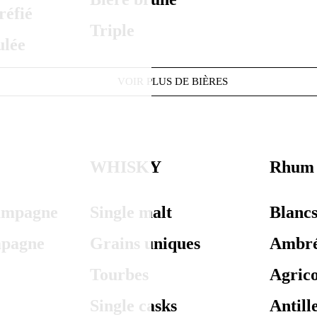
réfié
Triple
ulée
VOIR PLUS DE BIÈRES
WHISKY
Rhum
ampagne
Single malt
Blanc
mpagne
Grains uniques
Ambr
Tourbes
Agrico
Single casks
Antill