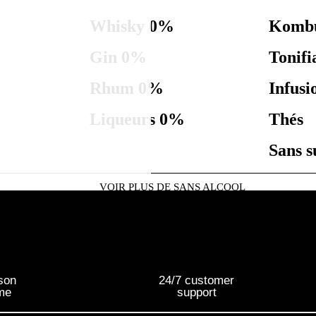
Whisky 0%
Komb
Gin 0%
Tonifi
Rhum 0%
Infusi
Liqueurs 0%
Thés
Sans s
VOIR PLUS DE SANS ALCOOL
son
24/7 customer
ime
support