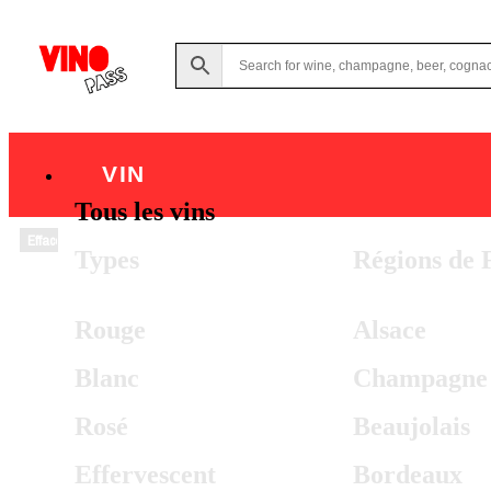
VIN
Tous les vins
Effacer
Types
Régions de 
Rouge
Alsace
Blanc
Champagne
Rosé
Beaujolais
Effervescent
Bordeaux