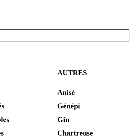
AUTRES
s
Anisé
és
Génépi
les
Gin
es
Chartreuse