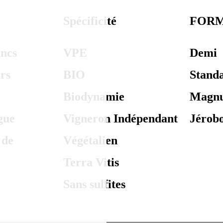
Spécificité
FOR
ancs
VPE
Demi
rs
BIO
Stand
Biodynamie
Magn
gue
Vigneron Indépendant
Jérob
 de
Végétalien
Terra Vitis
Sans sulfites