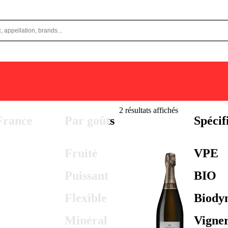
2 résultats affichés
France
Par goûts
Spécif
Fruité
VPE
Puissant
BIO
Flexible
Biody
Minéral
Vigne