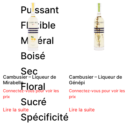
Puissant
Flexible
Minéral
Boisé
Sec
Cambusier – Liqueur de
Cambusier – Liqueur de
Mirabelle
Génépi
Floral
Connectez-vous pour voir les
Connectez-vous pour voir les
prix
prix
Sucré
Lire la suite
Lire la suite
Spécificité