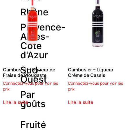
Rhône
Provence-
Alpes-
Côte
d'Azur
Sud-
Cambusier – Liqueur de
Cambusier – Liqueur
Fraise de Plougastel
Crème de Cassis
Ouest
Connectez-vous pour voir les
Connectez-vous pour voir les
prix
prix
Par
goûts
Lire la suite
Lire la suite
Fruité