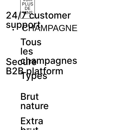
PLUS
DE
24/7 customer
VINS
support
CHAMPAGNE
Tous
les
champagnes
Secure
B2B platform
Types
Brut
nature
Extra