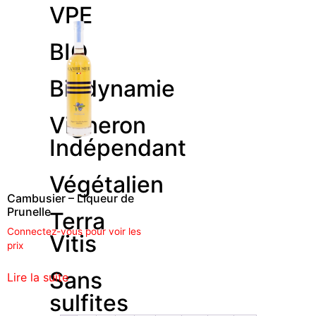
VPE
BIO
Biodynamie
Vigneron
Indépendant
Végétalien
Cambusier – Liqueur de
Prunelle
Terra
Connectez-vous pour voir les
Vitis
prix
Sans
Lire la suite
sulfites