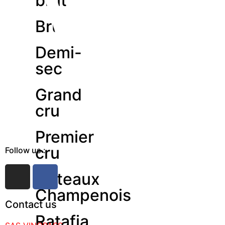
brut
Brut
Demi-
sec
Grand
cru
Premier
cru
Follow us :
Coteaux
Champenois
Contact us
Ratafia