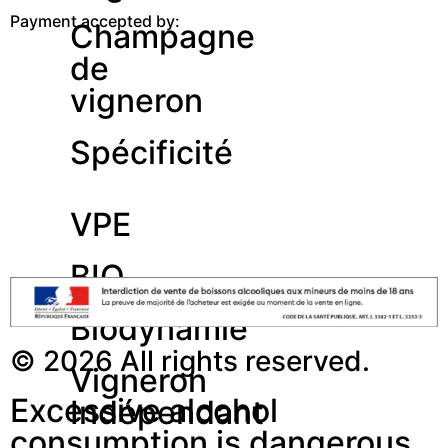
Payment accepted by:
Champagne
de
vigneron
Spécificité
VPE
BIO
Biodynamie
© 2026 All rights reserved.
Vigneron
Excessive alcohol
Indépendant
consumption is dangerous