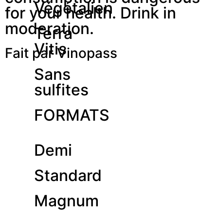
Végétalien
for your health. Drink in
moderation.
Terra
Vitis
Fait par Vinopass
Sans
sulfites
FORMATS
Demi
Standard
Magnum