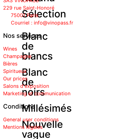
SAS VINOPASS
229 rue Saint-Honoré
Sélection
75001 Paris
Courriel : info@vinopass.fr
Blanc
Nos services
de
Wines
blancs
Champagne
Bières
Blanc
Spiritueux
Our prices
de
Salons d'exposition
noirs
Marketing et communication
Millésimés
Conditions
General user conditions
Nouvelle
Mentions légales
vague