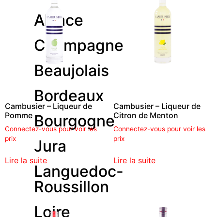
Alsace
Champagne
Beaujolais
Bordeaux
Cambusier – Liqueur de
Cambusier – Liqueur de
Pomme
Citron de Menton
Bourgogne
Connectez-vous pour voir les
Connectez-vous pour voir les
prix
prix
Jura
Lire la suite
Lire la suite
Languedoc-
Roussillon
Loire