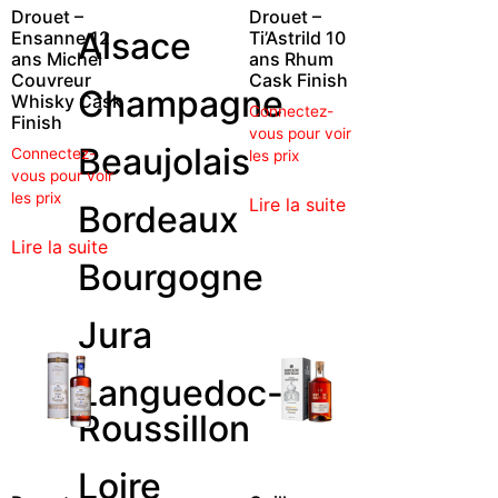
Drouet –
Drouet –
Alsace
Ensanne 12
Ti’Astrild 10
ans Michel
ans Rhum
Couvreur
Cask Finish
Champagne
Whisky Cask
Connectez-
Finish
vous pour voir
Beaujolais
Connectez-
les prix
vous pour voir
les prix
Lire la suite
Bordeaux
Lire la suite
Bourgogne
Jura
Languedoc-
Roussillon
Loire