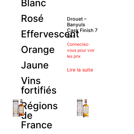
Blanc
Rosé
Drouet –
Banyuls
Cask Finish 7
Effervescent
ans
Connectez-
Orange
vous pour voir
les prix
Jaune
Lire la suite
Vins
fortifiés
Régions
de
France