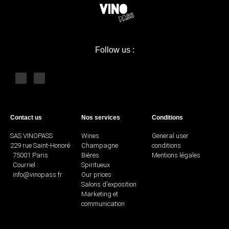
PLUS
DE
VINS
CHAMPAGNE
Follow us :
Tous
les
champagnes
Contact us
Nos services
Conditions
Types
SAS VINOPASS
Wines
General user
229 rue Saint-Honoré
Champagne
conditions
75001 Paris
Bières
Mentions légales
Brut
Courriel :
Spiritueux
info@vinopass.fr
Our prices
nature
Salons d'exposition
Marketing et
communication
Extra