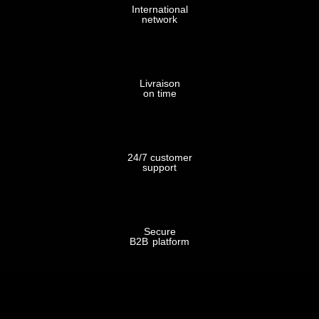
International
FORMATS
network
0,375
Livraison
L
on time
0,75
L
24/7 customer
support
1,5
L
Secure
B2B platform
3
L
VOIR