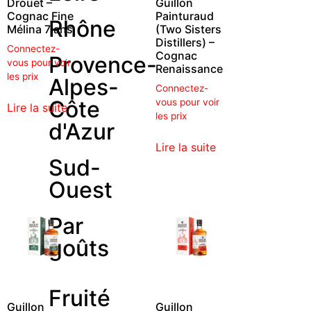
Drouet –
Guillon
Cognac Fine
Painturaud
Rhône
Mélina 7 ans
(Two Sisters
Distillers) –
Connectez-
Cognac
Provence-
vous pour voir
Renaissance
les prix
Alpes-
Connectez-
Côte
vous pour voir
Lire la suite
les prix
d'Azur
Lire la suite
Sud-
Ouest
Par
goûts
Fruité
Guillon
Guillon