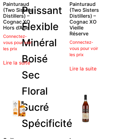
Painturaud
Painturaud
Puissant
(Two Sisters
(Two Sisters
Distillers) –
Distillers) –
Cognac XO
Cognac XO
Flexible
Hors d’Age
Vieille
Réserve
Connectez-
Minéral
Connectez-
vous pour voir
vous pour voir
les prix
les prix
Boisé
Lire la suite
Lire la suite
Sec
Floral
Sucré
Spécificité