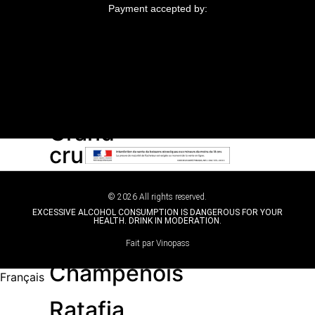
brut
Payment accepted by:
Brut
Demi-
sec
Grand
cru
Premier
© 2026 All rights reserved.
cru
EXCESSIVE ALCOHOL CONSUMPTION IS DANGEROUS FOR YOUR
HEALTH. DRINK IN MODERATION.
Coteaux
Fait par Vinopass
Champenois
Français
Ratafia