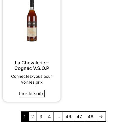
La Chevalerie –
Cognac V.S.O.P
Connectez-vous pour
voir les prix
Lire la suite
1
2
3
4
…
46
47
48
→