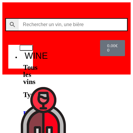
0.00
€
0
WINE
Tous
les
vins
Types
Rouge
Blanc