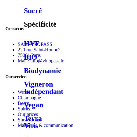
Sucré
Spécificité
Contact us
HVE
SAS VINOPASS
229 rue Saint-Honoré
75001 Paris
BIO
Mail : info@vinopass.fr
Biodynamie
Our services
Vigneron
Indépendant
Wines
Champagne
Beers
Vegan
Spirits
Our prices
Terra
Showrooms
Vitis
Marketing & communication