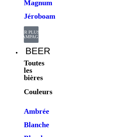
Magnum
Jéroboam
VOIR PLUS DE
CHAMPAGNES
BEER
Toutes
les
bières
Couleurs
Ambrée
Blanche