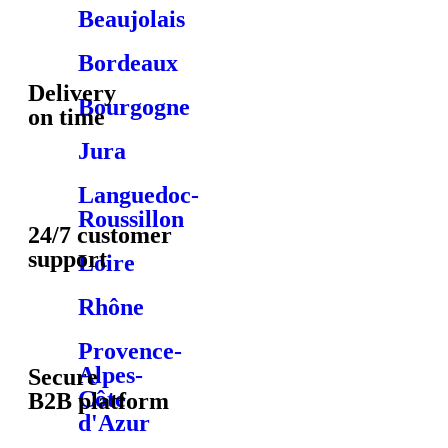
Beaujolais
Bordeaux
Delivery
Bourgogne
on time
Jura
Languedoc-
Roussillon
24/7 customer
support
Loire
Rhône
Provence-
Alpes-
Secure
Côte
B2B platform
d'Azur