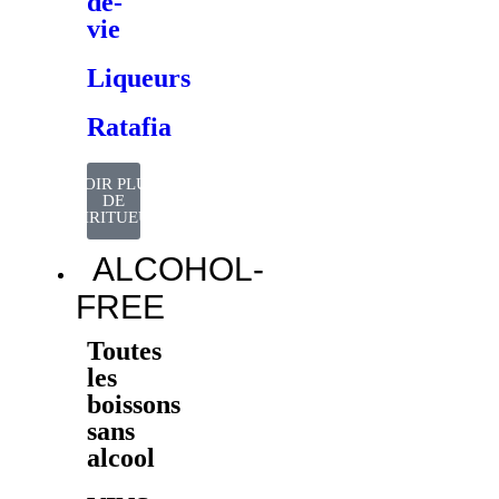
de-
vie
Liqueurs
Ratafia
VOIR PLUS
DE
SPIRITUEUX
ALCOHOL-
FREE
Toutes
les
boissons
sans
alcool