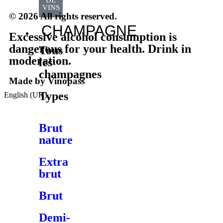
DE
VINS
© 2026 All rights reserved.
CHAMPAGNE
Excessive alcohol consumption is
dangerous for your health. Drink in
Tous
moderation.
les
champagnes
Made by Vinopass
Types
English (UK)
Brut
nature
Extra
brut
Brut
Demi-